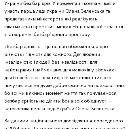
України без бар’єрів. У презентації компанії взяли
участь перша леді України Олена Зеленська та
представники міністерств, які реалізують
флагманські проекти в межах Національної стратегії
зі створення безбарʼєрного простору.
«Безбар’єрність – це не про обмеження, а про
рівність і гідність для кожного. Для людей з
інвалідністю і людей без інвалідності, для
найстарших і найменших, для малюків у візочках і
для їхніх батьків, для тих, хто має сили, і тих, хто
почувається не дуже добре фізично чи психологічно,
бо всі ми в якийсь момент життя так почуваємося.
Безбар’єрність не ділить. Вона всіх об’єднує», –
наголосила перша леді України Олена Зеленська.
За даними національного дослідження, проведеного
у 2024 році Центром соціальних змін та поведінкової