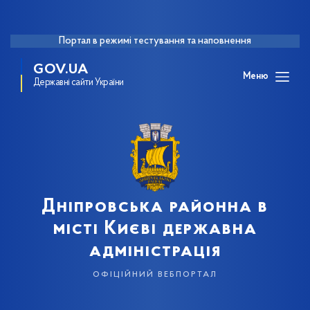
Портал в режимі тестування та наповнення
GOV.UA
Меню
Державні сайти України
Дніпровська районна в
місті Києві державна
адміністрація
офіційний вебпортал