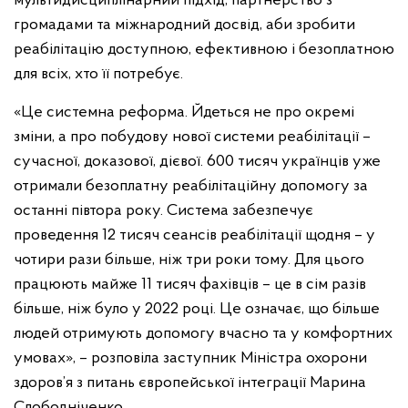
мультидисциплінарний підхід, партнерство з
громадами та міжнародний досвід, аби зробити
реабілітацію доступною, ефективною і безоплатною
для всіх, хто її потребує.
«Це системна реформа. Йдеться не про окремі
зміни, а про побудову нової системи реабілітації –
сучасної, доказової, дієвої. 600 тисяч українців уже
отримали безоплатну реабілітаційну допомогу за
останні півтора року. Система забезпечує
проведення 12 тисяч сеансів реабілітації щодня – у
чотири рази більше, ніж три роки тому. Для цього
працюють майже 11 тисяч фахівців – це в сім разів
більше, ніж було у 2022 році. Це означає, що більше
людей отримують допомогу вчасно та у комфортних
умовах», – розповіла заступник Міністра охорони
здоров’я з питань європейської інтеграції Марина
Слободніченко.