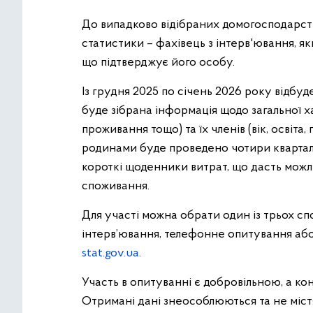
До випадково відібраних домогосподарств
статистики – фахівець з інтерв'ювання, я
що підтверджує його особу.
Із грудня 2025 по січень 2026 року відбуд
буде зібрана інформація щодо загальної 
проживання тощо) та їх членів (вік, освіта
родинами буде проведено чотири квартал
короткі щоденники витрат, що дасть можл
споживання.
Для участі можна обрати один із трьох спо
інтерв’ювання, телефонне опитування або
stat.gov.ua
.
Участь в опитуванні є добровільною, а ко
Отримані дані знеособлюються та не міст