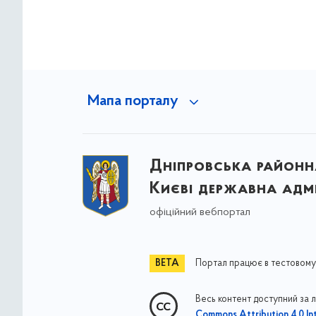
Мапа порталу
Дніпровська районна
Києві державна адмі
офіційний вебпортал
Портал працює в тестовому
Весь контент доступний за 
Commons Attribution 4.0 Int