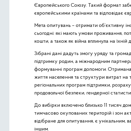
Європейського Союзу. Такий формат забе
європейськими країнами та відповідає єв
Мета опитувань – отримати об’єктивну ін
сьогодні: які мають умови проживання, по
кошти, а також як війна вплинула на їхній 
Зібрані дані дадуть змогу уряду та гром
підтримку родин, а міжнародним партнер
формуванні програм допомоги. Отримана 
життя населення та структури витрат на т
регіональних програм підтримки, розраху
продовольчої безпеки, гендерної статисти
До вибірки включено близько 11 тисяч дом
тимчасово окупованих територій і зон ак
відібране для опитування, є унікальним,
іншим.