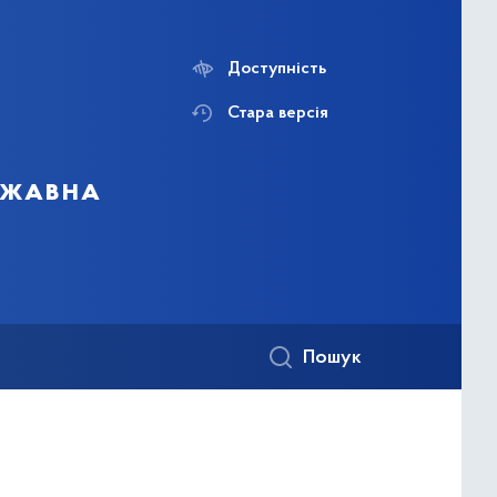
Доступність
Стара версія
ержавна
Пошук