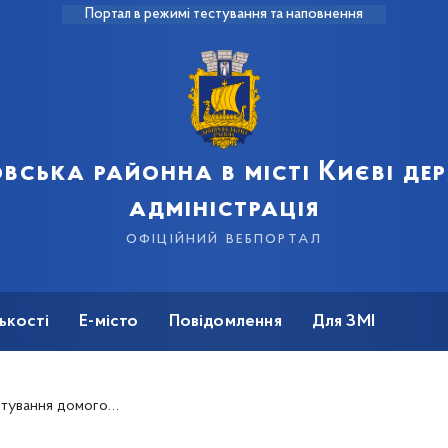
Портал в режимі тестування та наповнення
вська районна в місті Києві д
адміністрація
офіційний вебпортал
ькості
Е-місто
Повідомлення
Для ЗМІ
ня домогосподарств