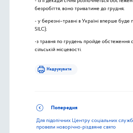
- із ІІ декади січня розпочнеться обстеже
безробіття, воно триватиме до грудня;
- у березні–травні в Україні вперше буде
SILC);
-з травня по грудень пройде обстеження с
сільській місцевості.
Надрукувати
Попередня
Для підопічних Центру соціальних служб
провели новорічно-різдвяне свято