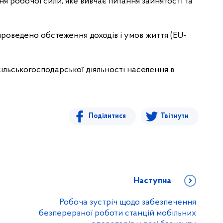
ння робочої сили, яке вивчає питання зайнятості та
 проведено обстеження доходів і умов життя (EU-
ільськогосподарської діяльності населення в
Поділитися
Твітнути
Наступна
Робоча зустріч щодо забезпечення
безперервної роботи станцій мобільних