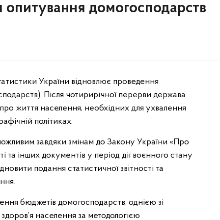
я опитування домогосподарств
статистики України відновлює проведення
подарств). Після чотирирічної перерви держава
про життя населення, необхідних для ухвалення
рафічній політиках.
можливим завдяки змінам до Закону України «Про
ті та інших документів у період дії воєнного стану
ідновити подання статистичної звітності та
ння.
ння бюджетів домогосподарств, однією зі
 здоров’я населення за методологією