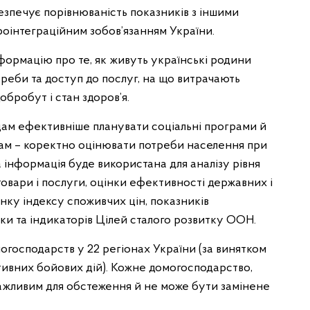
зпечує порівнюваність показників з іншими
роінтеграційним зобов’язанням України.
формацію про те, як живуть українські родини
треби та доступ до послуг, на що витрачають
добробут і стан здоров’я.
адам ефективніше планувати соціальні програми й
ам – коректно оцінювати потреби населення при
інформація буде використана для аналізу рівня
овари і послуги, оцінки ефективності державних і
нку індексу споживчих цін, показників
ки та індикаторів Цілей сталого розвитку ООН.
огосподарств у 22 регіонах України (за винятком
тивних бойових дій). Кожне домогосподарство,
 важливим для обстеження й не може бути замінене