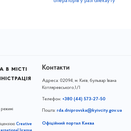
операторів у разі блекауту
Контакти
 в місті
ністрація
Адреса:
02094, м. Київ, бульвар Івана
Котляревського,1/1
Телефон:
+380 (44) 573-27-50
 режимі
Пошта:
rda.dniprovska@kyivcity.gov.ua
Офіційний портал Києва
ліцензією
Creative
,
ernational license