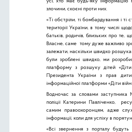
усі, хто має будь-яку інформацію 
злочини, скоєні проти них.
«Ті обстріли, ті бомбардування і ті 
території України, в тому числі що
батьків, родичів, близьких про те, 
Власне, саме тому дуже важливо зро
залежати, наскільки швидко розшукаю
були зроблені швидко, ми розроб
платформу з розшуку дітей «Діти
Президента України з прав дитин
інформаційної платформи «Діти вій
Водночас за словами заступника Мі
поліції Катерини Павліченко, рес
самим правоохоронцям, адже слу
інформації, коли для успіху в порятун
«Всі звернення з порталу будуть 