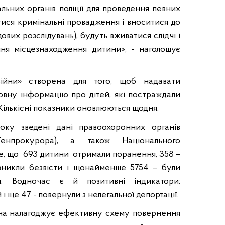
льних органів поліції для проведення певних
тися кримінальні провадження і вноситися до
вих розслідувань), будуть вживатися слідчі і
ння місцезнаходження дитини», - наголошує
.
війни» створена для того, щоб надавати
овну інформацію про дітей, які постраждали
. Кількісні показники оновлюються щодня.
оку зведені дані правоохоронних органів
Генпрокурора), а також Національного
е, що 693 дитини отримали поранення, 358 –
 зникли безвісти і щонайменше 5754 – були
ії. Водночас є й позитивні індикатори:
 ще 47 - повернули з нелегальної депортації.
їна налагоджує ефективну схему повернення