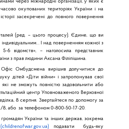
динами через міжнародні організації, у яких є
часово окупованих територіях України і на
і історії засекречені до повного повернення
алей (ред. – цього процесу). Єдине, що ви
є індивідуальним… І над поверненням кожної з
5-6 відомств», – наголосила представник
аїни з прав людини
Аксана Філіпішина
.
о Офіс Омбудсмена вирішив долучитися до
уку дітей «Діти війни» і запропонував свої
, які не зможуть повністю задовольнити або
сультаційний центр Уповноваженого Верховної
ділка, 8 серпня. Звертайтеся по допомогу за
21/8, або за телефоном 0-800-50-17-20.
 громадян України та інших держав, зокрема
childrenofwar.gov.ua)
подавати будь-яку