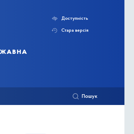
Доступність
Стара версія
ержавна
Пошук