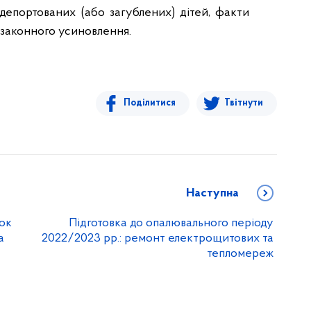
епортованих (або загублених) дітей, факти
езаконного усиновлення.
Поділитися
Твітнути
Наступна
ок
Підготовка до опалювального періоду
а
2022/2023 рр.: ремонт електрощитових та
тепломереж