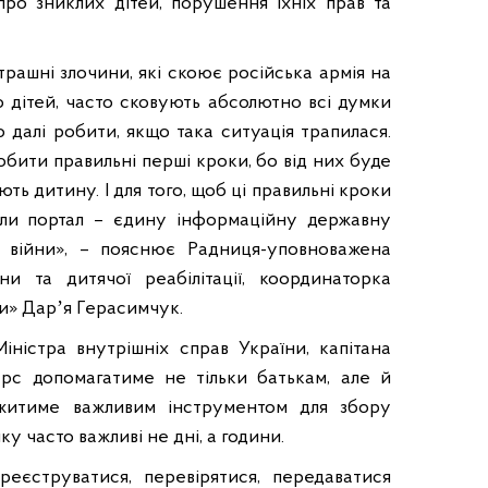
про зниклих дітей, порушення їхніх прав та
страшні злочини, які скоює російська армія на
до дітей, часто сковують абсолютно всі думки
що далі робити, якщо така ситуація трапилася.
бити правильні перші кроки, бо від них буде
ть дитину. І для того, щоб ці правильні кроки
или портал – єдину інформаційну державну
 війни», – пояснює Радниця-уповноважена
и та дитячої реабілітації, координаторка
ни»
Дарʼя Герасимчук
.
ністра внутрішніх справ України, капітана
урс допомагатиме не тільки батькам, але й
житиме важливим інструментом для збору
ку часто важливі не дні, а години.
реєструватися, перевірятися, передаватися