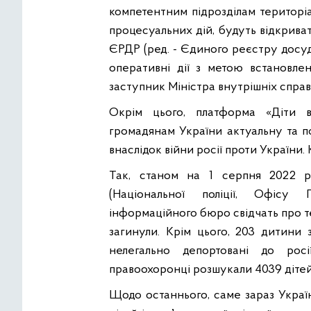
компетентним підрозділам територіа
процесуальних дій, будуть відкрива
ЄРДР (ред. - Єдиного реєстру досудо
оперативні дії з метою встановле
заступник Міністра внутрішніх справ
Окрім цього, платформа «Діти 
громадянам України актуальну та п
внаслідок війни росії проти України
Так, станом на 1 серпня 2022 р
(Національної поліції, Офісу 
інформаційного бюро свідчать про т
загинули. Крім цього, 203 дитини
нелегально депортовані до рос
правоохоронці розшукали 4039 дітей і
Щодо останнього, саме зараз Укра