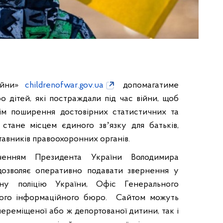
війни»
childrenofwar.gov.ua
допомагатиме
 дітей, які постраждали під час війни, щоб
ім поширення достовірних статистичних та
стане місцем єдиного звʼязку для батьків,
ставників правоохоронних органів.
енням Президента України Володимира
 дозволяє оперативно подавати звернення у
ьну поліцію України, Офіс Генерального
ного інформаційного бюро. Сайтом можуть
переміщеної або ж депортованої дитини, так і