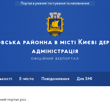
Портал в режимі тестування та наповнення
вська районна в місті Києві д
адміністрація
офіційний вебпортал
ькості
Е-місто
Повідомлення
Для ЗМІ
ртал розшуку дітей