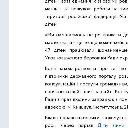
дітей і воззʼєднання їх зі своїми ро
мандат на пошукові роботи на тим
території російської федерації. Ус
дітей
«Ми намагаємось не розкривати дет
маєте знати – це те, що кожен кейс 
47 дітей працювали щонайменше 
Уповноваженого Верховної Ради Укр
Вона також розповіла про те, щ
підтримки державного порталу розш
консультаційні послуги громадянам
прояснити свій запит на сайті. Кон
Ради з прав людини запрацює з поне
адресою: м. Київ, вул. Інститутська, 
Влада і правозахисники заохочують
росії, через портал
Діти війни (