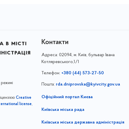
Контакти
 в місті
ністрація
Адреса:
02094, м. Київ, бульвар Івана
Котляревського,1/1
Телефон:
+380 (44) 573-27-50
 режимі
Пошта:
rda.dniprovska@kyivcity.gov.ua
Офіційний портал Києва
ліцензією
Creative
,
ernational license
Київська міська рада
Київська міська державна адміністрація