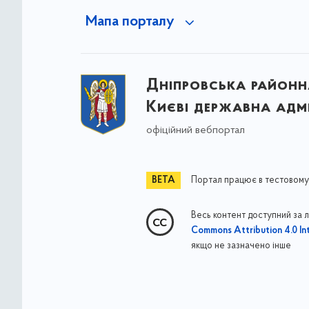
Мапа порталу
Дніпровська районна
Києві державна адмі
офіційний вебпортал
Портал працює в тестовому
Весь контент доступний за 
Commons Attribution 4.0 Int
якщо не зазначено інше