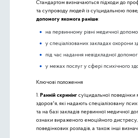
Стандартом визначаються підходи до профі
та супроводу людей із суїцидальною повед
допомогу якомога раніше
:
на первинному рівні медичної допом
у спеціалізованих закладах охорони 
під час надання невідкладної допомо
у межах послуг у сфері психічного здо
Ключові положення
1.
Ранній скринінг
суїцидальної поведінки 
здоровʼя, які надають спеціалізовану псих
та на базі закладів первинної медичної д
ознаки вираженого емоційного дистресу, б
поведінкових розладів, а також інші визн