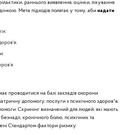
лактики, раннього виявлення, оцінки, лікування
інкою. Мета підходів полягає у тому, аби
надати
оги;
здоров’я;
ги;
ров’я.
має проводитися на базі закладів охорони
іатричну допомогу, послуги з психічного здоровʼя,
опомоги. Скринінг визначений для людей, які мають
езнадії, хронічного болю, психічних та
ачені Стандартом фактори ризику.