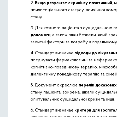
2.
Якщо результат скринінгу позитивний
, 
психосоціального статусу, психічної комор
стану.
3. Для кожного пацієнта з суїцидальною 
допомоги
, а також план безпеки, який вр
захисні фактори та потребу в подальшому
4. Стандарт визначає
підходи до лікуванн
поєднувати фармакологічні та нефармаколо
когнітивно-поведінкову терапію, міжособ
діалектичну поведінкову терапію та сімей
5. Документ окреслює
перелік доказових
стану пацієнта, зокрема, шкали суїцидальн
опитувальник суїцидальної кризи та інші.
6. Стандарт визначає к
ритерії для госпітал