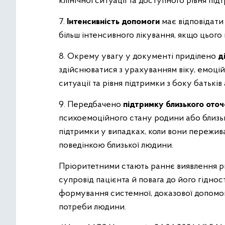
клінічної ситуації та доступного рівня під
7.
Інтенсивність допомоги
має відповідати
більш інтенсивного лікування, якщо цього 
8. Окрему увагу у документі приділено
д
здійснюватися з урахуванням віку, емоційн
ситуації та рівня підтримки з боку батьків
9. Передбачено
підтримку близького ото
психоемоційного стану родини або близьк
підтримки у випадках, коли вони пережива
поведінкою близької людини.
Пріоритетними стають раннє виявлення ри
супровід пацієнта й повага до його гіднос
формування системної, доказової допомоги
потреби людини.