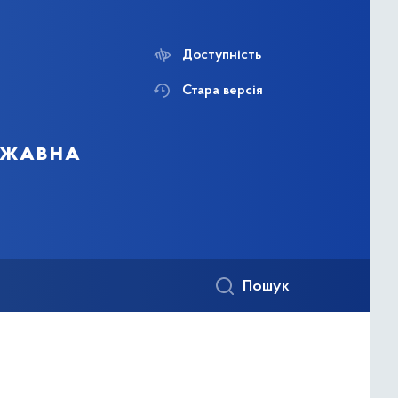
Доступність
Стара версія
ержавна
Пошук