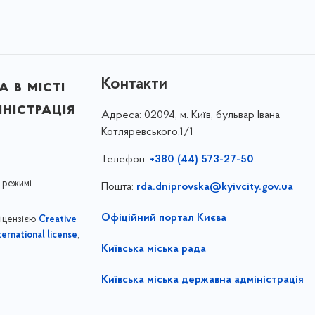
Контакти
 в місті
ністрація
Адреса:
02094, м. Київ, бульвар Івана
Котляревського,1/1
Телефон:
+380 (44) 573-27-50
 режимі
Пошта:
rda.dniprovska@kyivcity.gov.ua
Офіційний портал Києва
ліцензією
Creative
,
ernational license
Київська міська рада
Київська міська державна адміністрація