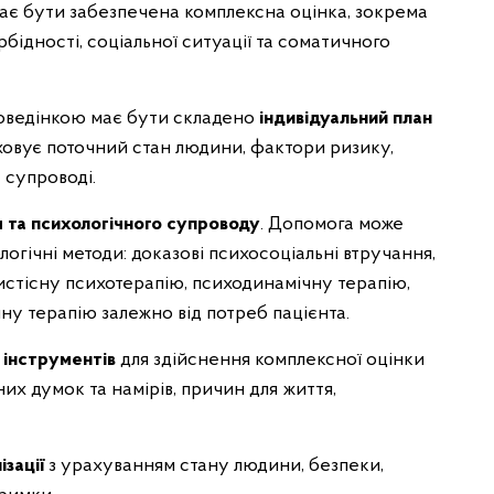
має бути забезпечена комплексна оцінка, зокрема
бідності, соціальної ситуації та соматичного
поведінкою має бути складено
індивідуальний план
аховує поточний стан людини, фактори ризику,
 супроводі.
я та психологічного супроводу
. Допомога може
гічні методи: доказові психосоціальні втручання,
истісну психотерапію, психодинамічну терапію,
ну терапію залежно від потреб пацієнта.
 інструментів
для здійснення комплексної оцінки
их думок та намірів, причин для життя,
ізації
з урахуванням стану людини, безпеки,