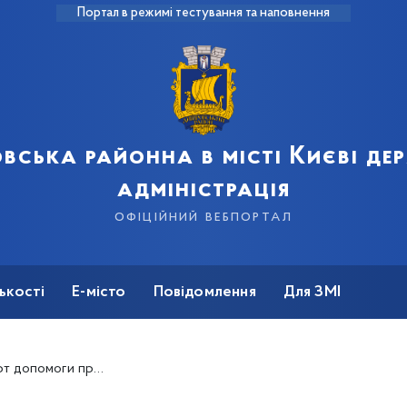
Портал в режимі тестування та наповнення
вська районна в місті Києві д
адміністрація
офіційний вебпортал
ькості
Е-місто
Повідомлення
Для ЗМІ
 суїцидальній поведінці