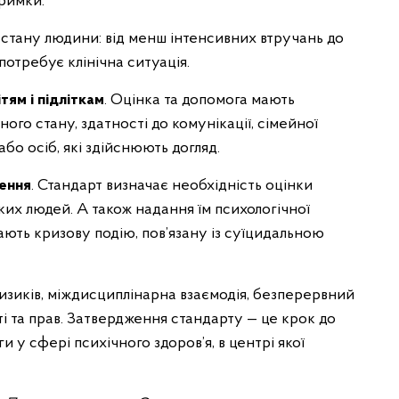
тримки.
 стану людини: від менш інтенсивних втручань до
потребує клінічна ситуація.
ітям і підліткам
. Оцінка та допомога мають
ого стану, здатності до комунікації, сімейної
 або осіб, які здійснюють догляд.
чення
. Стандарт визначає необхідність оцінки
их людей. А також надання їм психологічної
ють кризову подію, пов’язану із суїцидальною
зиків, міждисциплінарна взаємодія, безперервний
ті та прав. Затвердження стандарту — це крок до
 у сфері психічного здоров’я, в центрі якої