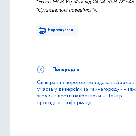
*Наказ МОЗ України від 24.04.2026 № 54
“Суїцидальна поведінка”».
Надрукувати
Попередня
Співпраця з ворогом, передача інформації
участь у диверсіях за «винагороду» – тяж
злочини проти нацбезпеки – Центр
протидії дезінформації