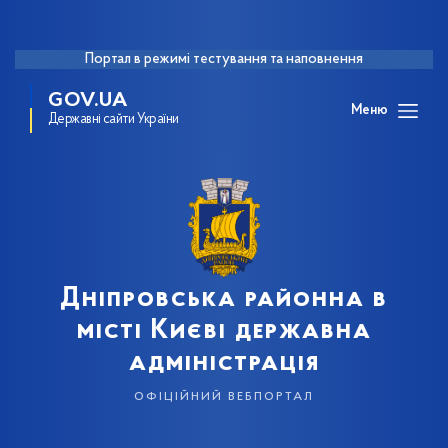
Портал в режимі тестування та наповнення
GOV.UA
Меню
Державні сайти України
Дніпровська районна в
місті Києві державна
адміністрація
офіційний вебпортал