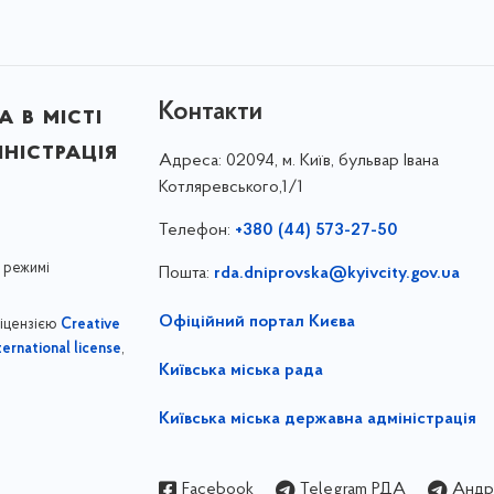
Контакти
 в місті
ністрація
Адреса:
02094, м. Київ, бульвар Івана
Котляревського,1/1
Телефон:
+380 (44) 573-27-50
 режимі
Пошта:
rda.dniprovska@kyivcity.gov.ua
Офіційний портал Києва
ліцензією
Creative
,
ernational license
Київська міська рада
Київська міська державна адміністрація
Facebook
Telegram РДА
Андрі