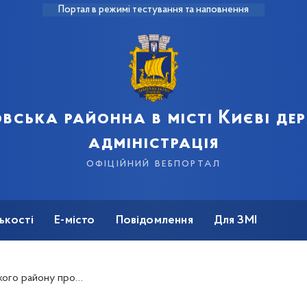
Портал в режимі тестування та наповнення
вська районна в місті Києві д
адміністрація
офіційний вебпортал
ькості
Е-місто
Повідомлення
Для ЗМІ
тренінги «Повітряна тривога»