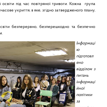
і освіти під час повітряної тривоги. Кожна група
часове укриття, в яке, згідно затвердженого плану,
світи безперервно, безперешкодно та безпечно
и.
Інформаці
ю
підготовл
ено
відділом з
питань
інформаці
йної
політики
за