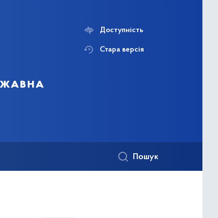
Доступність
Стара версія
ержавна
Пошук