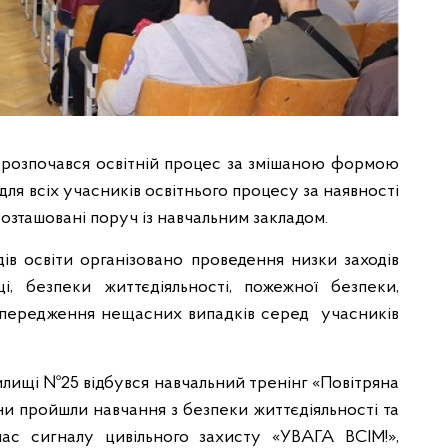
 розпочався освітній процес за змішаною формою
ля всіх учасників освітнього процесу за наявності
озташовані поруч із навчальним закладом.
ів освіти організовано проведення низки заходів
, безпеки життєдіяльності, пожежної безпеки,
попередження нещасних випадків серед учасників
ищі №25 відбувся навчальний тренінг «Повітряна
они пройшли навчання з безпеки життєдіяльності та
час сигналу цивільного захисту «УВАГА ВСІМ!»,