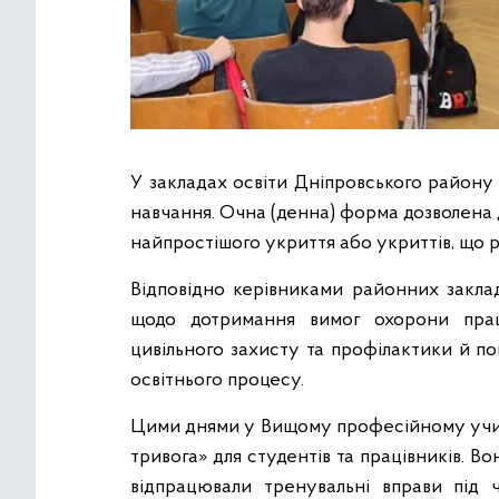
У закладах освіти Дніпровського району
навчання. Очна (денна) форма дозволена д
найпростішого укриття або укриттів, що р
Відповідно керівниками районних заклад
щодо дотримання вимог охорони праці
цивільного захисту та профілактики й 
освітнього процесу.
Цими днями у Вищому професійному учил
тривога» для студентів та працівників. В
відпрацювали тренувальні вправи під 