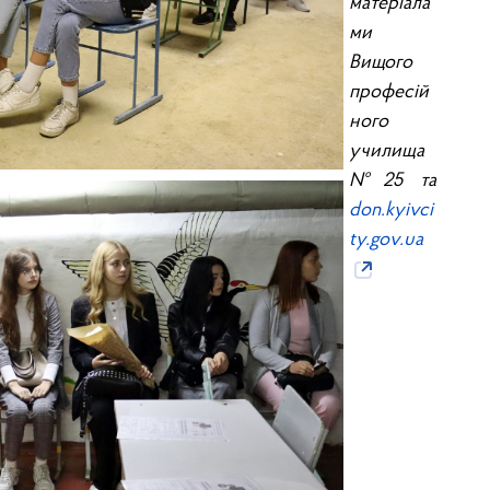
матеріала
ми
Вищого
професій
ного
училища
№25 та
don.kyivci
ty.gov.ua