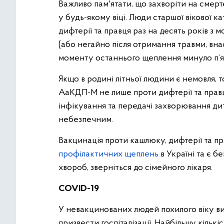
Важливо пам'ятати, що захворіти на смер
у будь-якому віці. Люди старшої вікової 
дифтерії та правця раз на десять років з
(або негайно після отримання травми, внас
моменту останнього щеплення минуло п’ят
Якщо в родині літньої людини є немовля,
АаКДП-М не лише проти дифтерії та прав
інфікування та передачі захворювання ди
небезпечним.
Вакцинація проти кашлюку, дифтерії та п
профілактичних щеплень
в Україні та є 
хвороб, зверніться до сімейного лікаря.
COVID-19
У невакцинованих людей похилого віку в
призвести госпіталізації. Найбільшу кільк