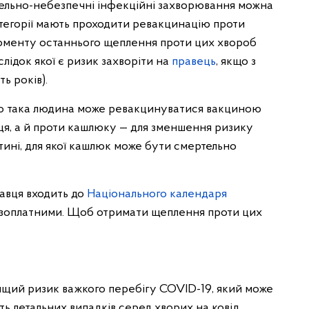
тельно-небезпечні інфекційні захворювання можна
категорії мають проходити ревакцинацію проти
 моменту останнього щеплення проти цих хвороб
лідок якої є ризик захворіти на
правець
, якщо з
ь років).
 то така людина може ревакцинуватися вакциною
ця, а й проти кашлюку — для зменшення ризику
тині, для якої кашлюк може бути смертельно
равця входить до
Національного календаря
безоплатними. Щоб отримати щеплення проти цих
ищий ризик важкого перебігу COVID-19, який може
ість летальних випадків серед хворих на ковід