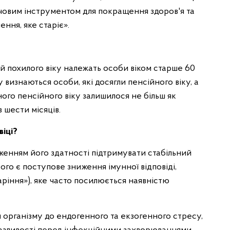
човим інструментом для покращення здоров'я та
ння, яке старіє».
й похилого віку належать особи віком старше 60
у визнаються особи, які досягли пенсійного віку, а
ого пенсійного віку залишилося не більш як
в шести місяців.
віці?
женням його здатності підтримувати стабільний
ого є поступове зниження імунної відповіді,
таріння»), яке часто посилюється наявністю
я організму до ендогенного та екзогенного стресу,