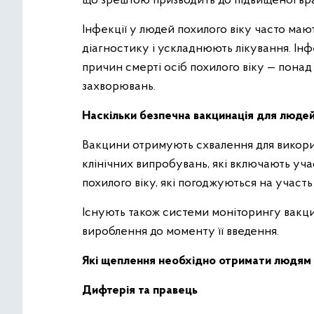
що зрештою призводить до підвищеної вр
Інфекції у людей похилого віку часто маю
діагностику і ускладнюють лікування. Ін
причин смерті осіб похилого віку — пона
захворювань.
Наскільки безпечна вакцинація для людей
Вакцини отримують схвалення для викори
клінічних випробувань, які включають уча
похилого віку, які погоджуються на участь
Існують також системи моніторингу вакци
вироблення до моменту її введення.
Які щеплення необхідно отримати людям 
Дифтерія та правець