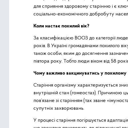
для сприяння здоровому старінню і є клю
соціально-економічного добробуту населе
Коли настає похилий вік?
За класифікацією ВООЗ до категорії люде
років. В Україні громадянами похилого вік
також особи, яким до досягнення зазначен
півтора року. Тобто люди віком від 58 рокі
Чому важливо вакцинуватись у похилому 
Старіння організму характеризується зни
внутрішній стан (гомеостаз). Причиною ць
пов’язане зі старінням (так зване «імунос
супутніх захворювань.
У процесі старіння погіршується адаптаці