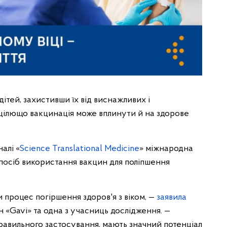
ітей, захистивши їх від виснажливих і
цілющо вакцинація може вплинути й на здорове
алі «
Science Translational Medicine
» міжнародна
посіб використання вакцин для поліпшення
и процес погіршення здоров'я з віком, —
заявила
 «Gavi» та одна з учасниць дослідження. —
правильного застосування, мають значний потенціал