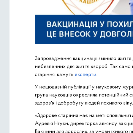
Запровадження вакцинації змінило життя д
небезпечних для життя хвороб. Так само 
старіння, кажуть
експерти
.
У нещодавній публікації у науковому журн
група науковців окреслила потенційний с
здоров'я і добробуту людей похилого віку.
«Здорове старіння має на меті сповільнит
Аурелія Нгуєн, директорка альянсу вакцин
Вакцини для дорослих, за умови їхнього 