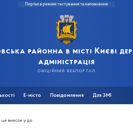
Портал в режимі тестування та наповнення
вська районна в місті Києві д
адміністрація
офіційний вебпортал
ькості
Е-місто
Повідомлення
Для ЗМІ
внесок у довголіття