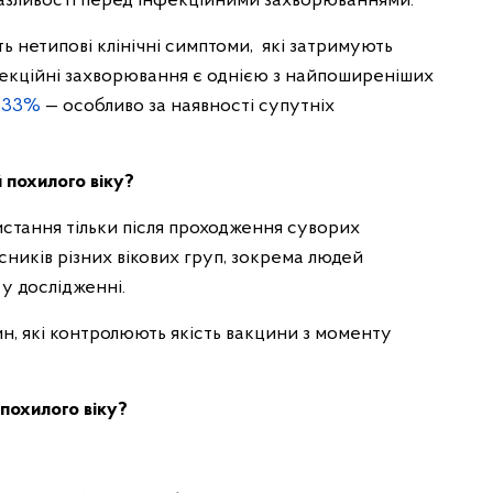
азливості перед інфекційними захворюваннями.
ть нетипові клінічні симптоми, які затримують
фекційні захворювання є однією з найпоширеніших
д
33%
— особливо за наявності супутніх
 похилого віку?
стання тільки після проходження суворих
сників різних вікових груп, зокрема людей
 у дослідженні.
н, які контролюють якість вакцини з моменту
похилого віку?