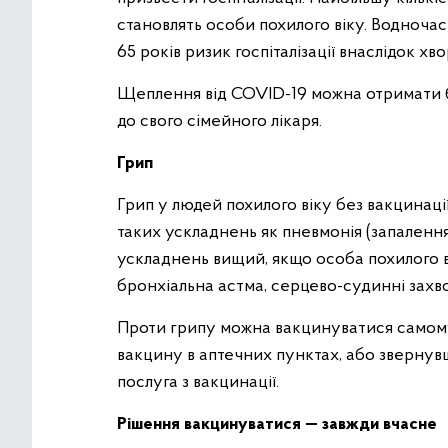
становлять особи похилого віку. Водноча
65 років ризик госпіталізації внаслідок х
Щеплення від COVID-19 можна отримати б
до свого сімейного лікаря.
Грип
Грип у людей похилого віку без вакцинаці
таких ускладнень як пневмонія (запалення
ускладнень вищий, якщо особа похилого в
бронхіальна астма, серцево-судинні захв
Проти грипу можна вакцинуватися самому
вакцину в аптечних пунктах, або звернувш
послуга з вакцинації.
Рішення вакцинуватися — завжди вчасне