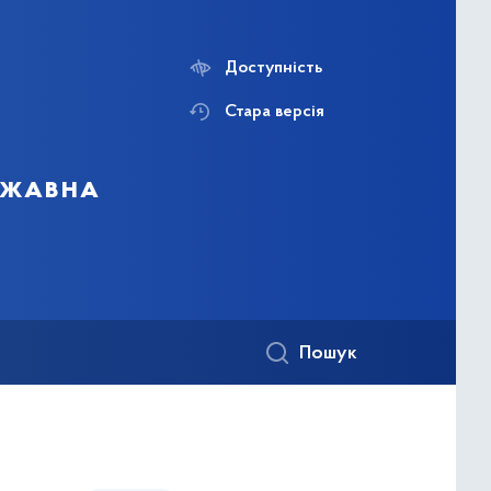
Доступність
Стара версія
ержавна
Пошук