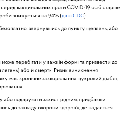
с серед вакцинованих проти COVID-19 осіб старше
вороби знижується на 94% (
дані CDC
).
езоплатно, звернувшись до пункту щеплень, або
ї може перебігати у важкій формі та призвести до
 легень) або й смерть. Ризик виникнення
іку має хронічне захворювання: цукровий діабет,
орювання.
 або подарувати захист рідним, придбавши
ись до закладу охорони здоров’я, де надається