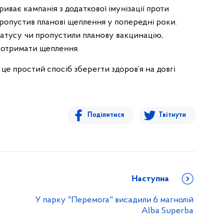
риває кампанія з додаткової імунізації проти
 пропустив планові щеплення у попередні роки.
татусу чи пропустили планову вакцинацію,
б отримати щеплення.
 це простий спосіб зберегти здоров’я на довгі
Поділитися
Твітнути
Наступна
У парку "Перемога" висадили 6 магнолій
Alba Superba