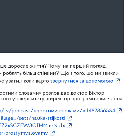
аше доросле життя? Чому, на перший погляд,
 – роблять більш стійким? Що з того, що ми
звикли
 уваги, і коли варто
звернутися за допомогою
ростими словами» розповідає доктор Віктор
кого університету, директор програми з вивчення
com/lv/podcast/простими-словами/id1487856534
lage.../sets/nauka-stijkosti
/0fEZ2xSCZFW3OfMMaeNo1x
r-prostymyslovamy