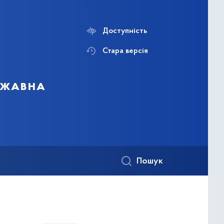
Доступність
Стара версія
ержавна
Пошук