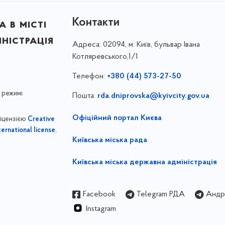
Контакти
 в місті
ністрація
Адреса:
02094, м. Київ, бульвар Івана
Котляревського,1/1
Телефон:
+380 (44) 573-27-50
 режимі
Пошта:
rda.dniprovska@kyivcity.gov.ua
Офіційний портал Києва
ліцензією
Creative
,
ernational license
Київська міська рада
Київська міська державна адміністрація
Facebook
Telegram РДА
Андрі
Instagram