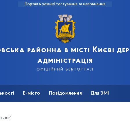
Портал в режимі тестування та наповнення
вська районна в місті Києві д
адміністрація
офіційний вебпортал
ькості
Е-місто
Повідомлення
Для ЗМІ
льно?