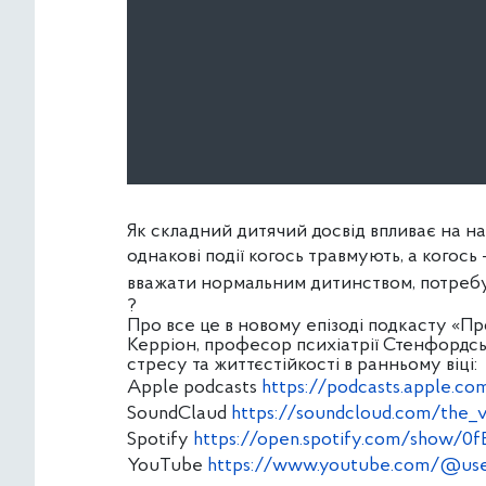
Як складний дитячий досвід впливає на н
однакові події когось травмують, а когось
вважати нормальним дитинством, потребує
?
Про все це в новому епізоді подкасту «П
Керріон, професор психіатрії Стенфордсь
стресу та життєстійкості в ранньому віці:
Apple podcasts
https://podcasts.apple.
SoundClaud
https://soundcloud.com/the_vil
Spotify
https://open.spotify.com/show
YouTube
https://www.youtube.com/@use