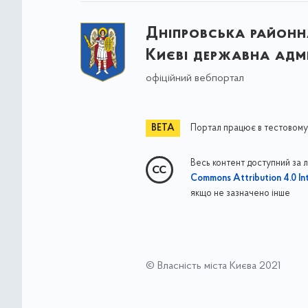
Дніпровська районна
Києві державна адмі
офіційний вебпортал
Портал працює в тестовому
Весь контент доступний за 
Commons Attribution 4.0 Int
якщо не зазначено інше
© Власність міста Києва 2021