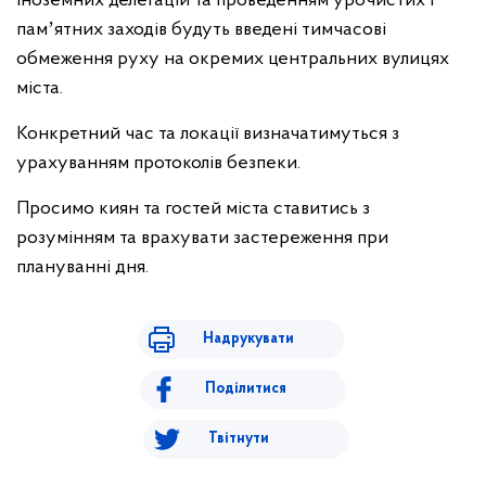
іноземних делегацій та проведенням урочистих і
памʼятних заходів будуть введені тимчасові
обмеження руху на окремих центральних вулицях
міста.
Конкретний час та локації визначатимуться з
урахуванням протоколів безпеки.
Просимо киян та гостей міста ставитись з
розумінням та врахувати застереження при
плануванні дня.
Надрукувати
Поділитися
Твітнути