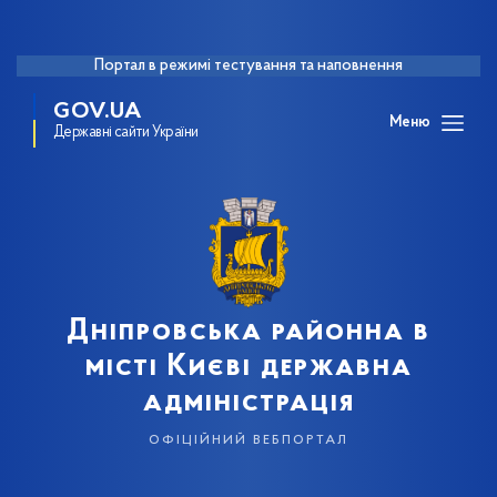
Портал в режимі тестування та наповнення
GOV.UA
Меню
Державні сайти України
Дніпровська районна в
місті Києві державна
адміністрація
офіційний вебпортал