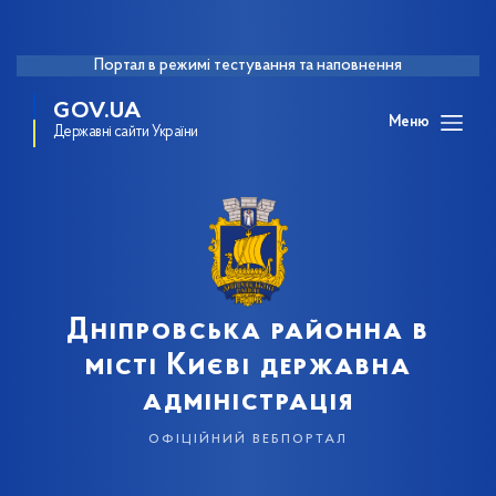
Портал в режимі тестування та наповнення
GOV.UA
Меню
Державні сайти України
Дніпровська районна в
місті Києві державна
адміністрація
офіційний вебпортал