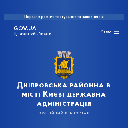
Портал в режимі тестування та наповнення
GOV.UA
Меню
Державні сайти України
Дніпровська районна в
місті Києві державна
адміністрація
офіційний вебпортал