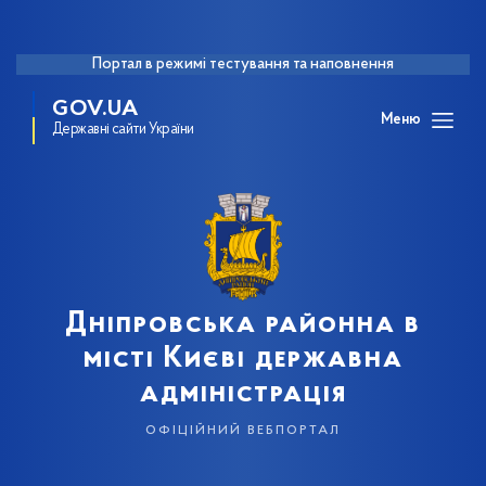
Портал в режимі тестування та наповнення
GOV.UA
Меню
Державні сайти України
Дніпровська районна в
місті Києві державна
адміністрація
офіційний вебпортал