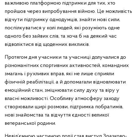
важливою платформою підтримки для тих, хто
пройшов через випробування війною. Це можливість
відчути підтримку однодумців, знайти нові сили,
поспілкуватися у колі людей, які розуміють одне
одного без зайвих слів, та хоча б на деякий час
відволіктися від щоденних викликів.
Протягом дня учасники та учасниці долучалися до
різноманітних спортивних активностей, командних
змагань і рухливих вправ, які не лише сприяли
фізичній реабілітації, а й допомагали відновлювати
емоційний стан, зміцнювати силу духу та віру у
власні можливості. Особливу атмосферу заходу
створювали щирі розмови, підтримка побратимів,
нові знайомства та відчуття єдності великої
ветеранської родини.
Невід’ємною частиною події став виступ Зразково-