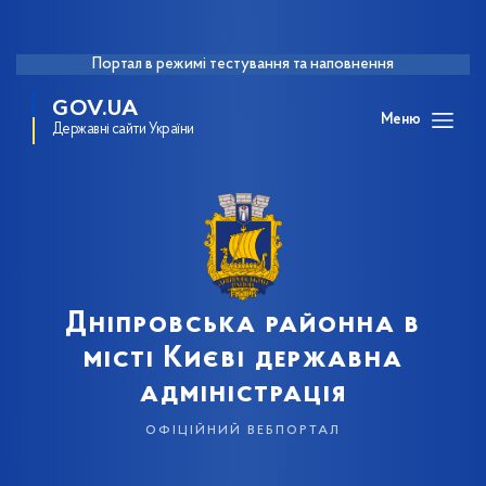
Портал в режимі тестування та наповнення
GOV.UA
Меню
Державні сайти України
Дніпровська районна в
місті Києві державна
адміністрація
офіційний вебпортал