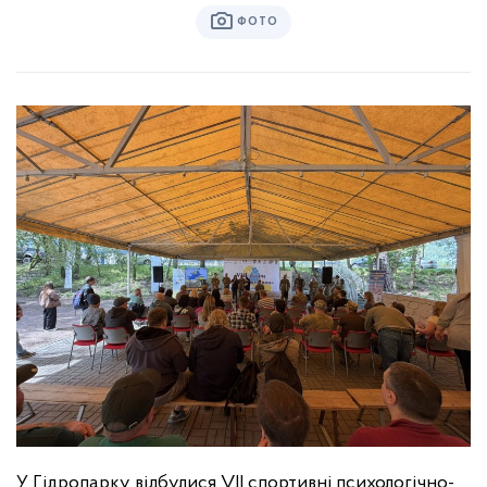
ФОТО
У Гідропарку відбулися VII спортивні психологічно-