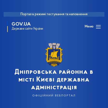
Портал в режимі тестування та наповнення
GOV.UA
Меню
Державні сайти України
Дніпровська районна в
місті Києві державна
адміністрація
офіційний вебпортал