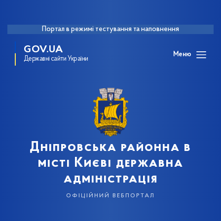
Портал в режимі тестування та наповнення
GOV.UA
Меню
Державні сайти України
Дніпровська районна в
місті Києві державна
адміністрація
офіційний вебпортал