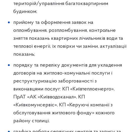
територій/управління багатоквартирним
будинком;
прийому та оформлення заявок на
опломбування, розпломбування, контрольне
зняття показань квартирних лічильників води та
теплової енергії, їх повірки чи заміни, актуалізації
показань;
порядку та переліку документів для укладення
договорів на житлово-комунальні послуги і
реструктуризацію заборгованості з
виконавцями послуг: КП «Київтеплоенерго»,
ПрАТ «АК «Київводоканал», КП
«Київкомунсервіс», КП «Керуючі компанії з
обслуговування житлового фонду» кожного
району столиці;
графіка роботи сервісних центрів та запису за