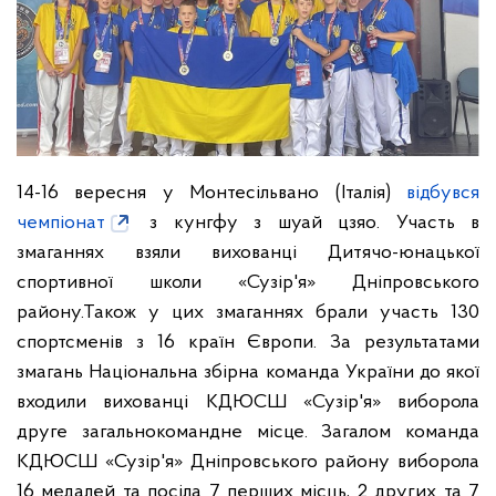
14-16 вересня у Монтесільвано (Італія)
відбувся
чемпіонат
з кунгфу з шуай цзяо. Участь в
змаганнях взяли вихованці Дитячо-юнацької
спортивної школи «Сузір'я» Дніпровського
району.Також у цих змаганнях брали участь 130
спортсменів з 16 країн Європи. За результатами
змагань Національна збірна команда України до якої
входили вихованці КДЮСШ «Сузір'я» виборола
друге загальнокомандне місце. Загалом команда
КДЮСШ «Сузір'я» Дніпровського району виборола
16 медалей та посіла 7 перших місць, 2 других та 7