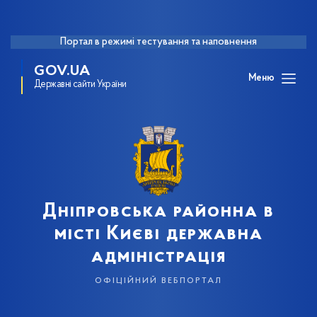
Портал в режимі тестування та наповнення
GOV.UA
Меню
Державні сайти України
Дніпровська районна в
місті Києві державна
адміністрація
офіційний вебпортал