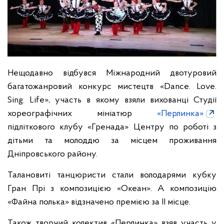
Нещодавно відбувся Міжнародний двотуровий
багатожанровий конкурс мистецтв «Dance. Love.
Sing. Life», участь в якому взяли вихованці Студії
хореографічних мініатюр
«Перлинка»
підліткового клубу «Гренада» Центру по роботі з
дітьми та молоддю за місцем проживання
Дніпровського району.
Талановиті танцюристи стали володарями кубку
Гран Прі з композицією «Океан». А композицію
«Файна полька» відзначено премією за II місце.
Також творчий колектив «Перлинка» взяв участь у