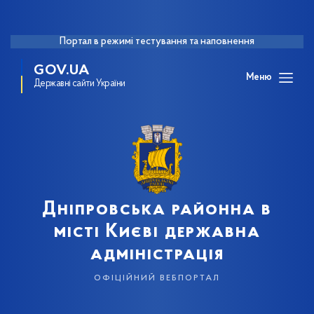
Портал в режимі тестування та наповнення
GOV.UA
Меню
Державні сайти України
Дніпровська районна в
місті Києві державна
адміністрація
офіційний вебпортал