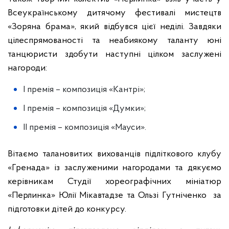
Всеукраїнському дитячому фестивалі мистецтв
«Зоряна брама», який відбувся цієї неділі.
Завдяки
цілеспрямованості та неабиякому таланту юні
танцюристи здобути наступні цілком заслужені
нагороди
:
I премія – композиція «Кантрі»;
I премія – композиція «Думки»;
II премія – композиція «Мауси».
Вітаємо талановитих вихованців підліткового клубу
«Гренада» із заслуженими нагородами та дякуємо
керівникам Студії хореографічних мініатюр
«Перлинка» Юлії Мікавтадзе та Ользі Гутніченко
за
підготовки дітей до конкурсу
.