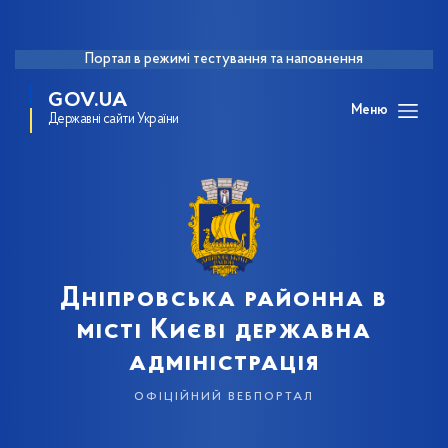
Портал в режимі тестування та наповнення
GOV.UA
Меню
Державні сайти України
Дніпровська районна в
місті Києві державна
адміністрація
офіційний вебпортал