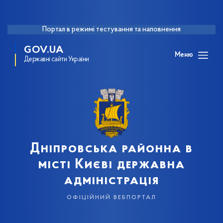
Портал в режимі тестування та наповнення
GOV.UA
Меню
Державні сайти України
Дніпровська районна в
місті Києві державна
адміністрація
офіційний вебпортал