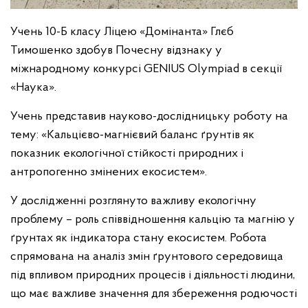
Учень 10-Б класу Ліцею «Домінанта» Глєб
Тимошенко здобув Почесну відзнаку у
міжнародному конкурсі GENIUS Olympiad в секції
«Наука».
Учень представив науково-дослідницьку роботу на
тему: «Кальцієво-магнієвий баланс ґрунтів як
показник екологічної стійкості природних і
антропогенно змінених екосистем».
У дослідженні розглянуто важливу екологічну
проблему – роль співвідношення кальцію та магнію у
ґрунтах як індикатора стану екосистем. Робота
спрямована на аналіз змін ґрунтового середовища
під впливом природних процесів і діяльності людини,
що має важливе значення для збереження родючості