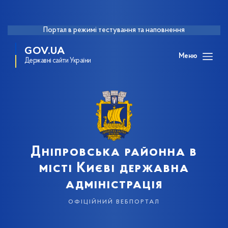
Портал в режимі тестування та наповнення
GOV.UA
Меню
Державні сайти України
Дніпровська районна в
місті Києві державна
адміністрація
офіційний вебпортал