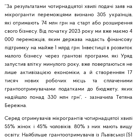
“За результатами чотирнадцятої хвилі подачі заяв на
мікрогранти переможцями визнано 305 українців,
які отримають 74 млн грн на старт або розширення
свого бізнесу. Від початку 2023 року ми вже маємо 4
000 переможців, яким держава надасть фінансову
підтримку на майже 1 млрд грн. Інвестиції в розвиток
малого бізнесу через грантові програми, які Уряд
запустив влітку минулого року, вже повертаються не
лише активізацією економіки, а й створенням 17
тисяч нових робочих місць та сплаченими
грантоотримувачами податками до бюджету, яких
надійшло понад 330 млн грн”, - зазначила Тетяна
Бережна.
Серед отримувачів мікрогрантів чотирнадцятої хвилі
55% жінок і 45% чоловіків. 80% з них мають вищу
освіту. Найбільше грантоотримувачів із Львівської (51