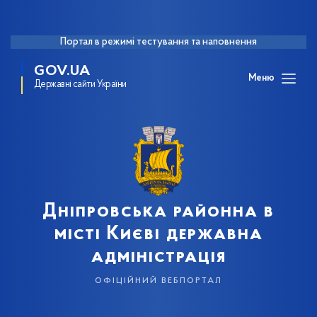
Портал в режимі тестування та наповнення
GOV.UA
Меню
Державні сайти України
Дніпровська районна в
місті Києві державна
адміністрація
офіційний вебпортал