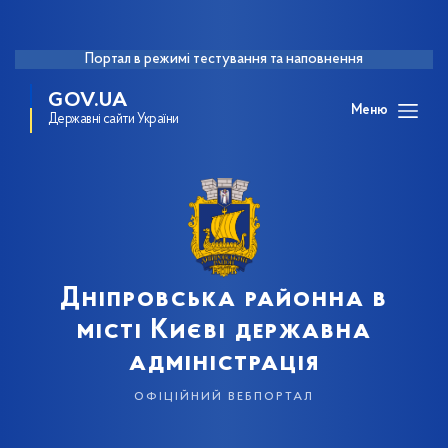
Портал в режимі тестування та наповнення
GOV.UA
Меню
Державні сайти України
Дніпровська районна в
місті Києві державна
адміністрація
офіційний вебпортал