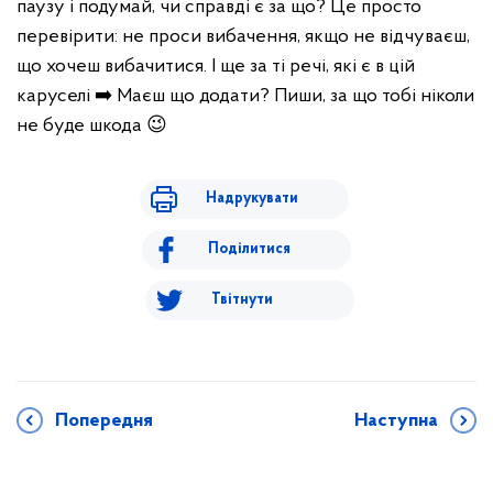
паузу і подумай, чи справді є за що?
Це просто
перевірити: не проси вибачення, якщо не відчуваєш,
що хочеш вибачитися. І ще за ті речі, які є в цій
каруселі ➡️
Маєш що додати? Пиши, за що тобі ніколи
не буде шкода 😉
Надрукувати
Поділитися
Твітнути
Попередня
Наступна