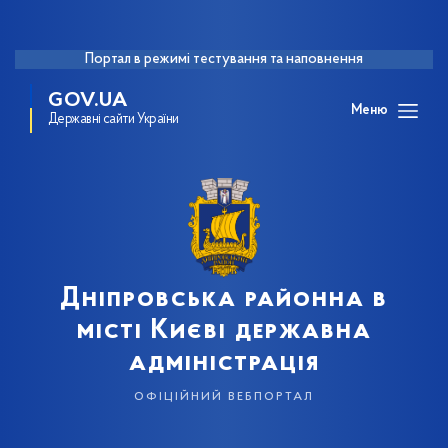
Портал в режимі тестування та наповнення
GOV.UA
Меню
Державні сайти України
Дніпровська районна в
місті Києві державна
адміністрація
офіційний вебпортал