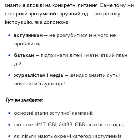
знайти відповіді на конкретні питання. Саме тому ми
створили зрозумілий і зручний гід — покрокову
інструкцію, яка допоможе:
вступникам
— не розгубитися й нічого не
проґавити;
батькам
— підтримати дітей і мати чіткий план
дій;
журналістам і медіа
— швидко знайти суть і
пояснити її аудиторії.
Тут ви знайдете:
основні етапи вступної кампанії;
що таке НМТ, ЄВІ, ЄФВВ, ЄВВ і хто їх складає;
які пільги мають окремі категорії вступників;