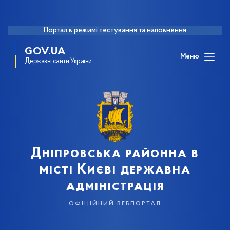
Портал в режимі тестування та наповнення
GOV.UA
Меню
Державні сайти України
Дніпровська районна в
місті Києві державна
адміністрація
офіційний вебпортал