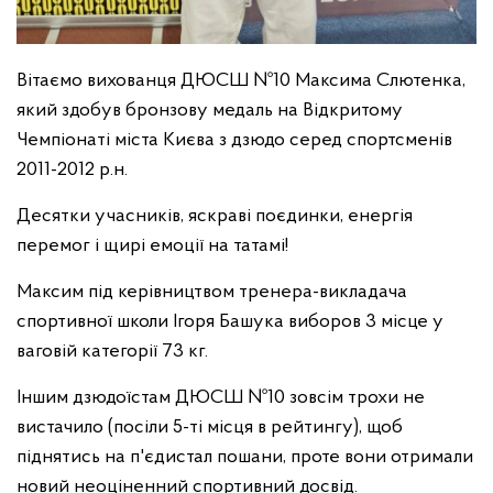
Вітаємо вихованця ДЮСШ №10 Максима Слютенка,
який здобув бронзову медаль на Відкритому
Чемпіонаті міста Києва з дзюдо серед спортсменів
2011-2012 р.н.
Десятки учасників, яскраві поєдинки, енергія
перемог і щирі емоції на татамі!
Максим під керівництвом тренера-викладача
спортивної школи Ігоря Башука виборов 3 місце у
ваговій категорії 73 кг.
Іншим дзюдоїстам ДЮСШ №10 зовсім трохи не
вистачило (посіли 5-ті місця в рейтингу), щоб
піднятись на п'єдистал пошани, проте вони отримали
новий неоціненний спортивний досвід.