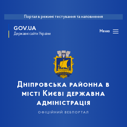
Портал в режимі тестування та наповнення
GOV.UA
Меню
Державні сайти України
Дніпровська районна в
місті Києві державна
адміністрація
офіційний вебпортал