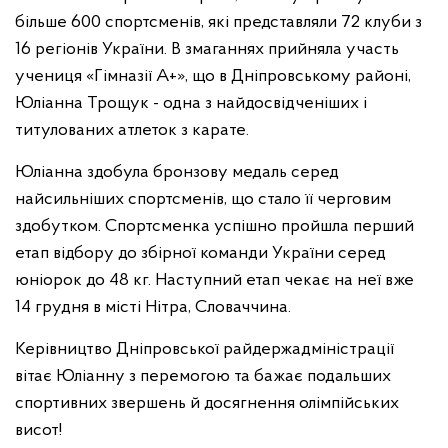
більше 600 спортсменів, які представляли 72 клуби з
16 регіонів України. В змаганнях прийняла участь
учениця «Гімназії А+», що в Дніпровському районі,
Юліанна Трощук - одна з найдосвідченіших і
титулованих атлеток з карате.
Юліанна здобула бронзову медаль серед
найсильніших спортсменів, що стало її черговим
здобутком. Спортсменка успішно пройшла перший
етап відбору до збірної команди України серед
юніорок до 48 кг. Наступний етап чекає на неї вже
14 грудня в місті Нітра, Словаччина.
Керівництво Дніпровської райдержадміністрації
вітає Юліанну з перемогою та бажає подальших
спортивних звершень й досягнення олімпійських
висот!