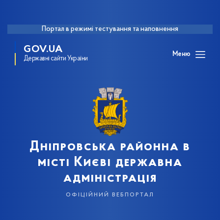
Портал в режимі тестування та наповнення
GOV.UA
Меню
Державні сайти України
Дніпровська районна в
місті Києві державна
адміністрація
офіційний вебпортал