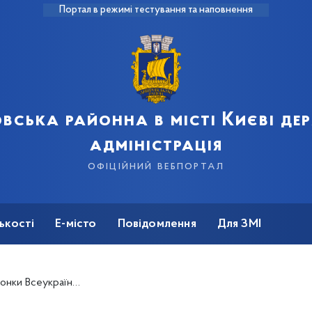
Портал в режимі тестування та наповнення
вська районна в місті Києві д
адміністрація
офіційний вебпортал
ькості
Е-місто
Повідомлення
Для ЗМІ
ацької баскетбольної ліги