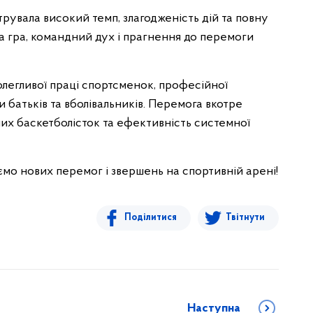
рувала високий темп, злагодженість дій та повну
нена гра, командний дух і прагнення до перемоги
легливої праці спортсменок, професійної
 батьків та вболівальників. Перемога вкотре
них баскетболісток та ефективність системної
о нових перемог і звершень на спортивній арені!
Поділитися
Твітнути
Наступна