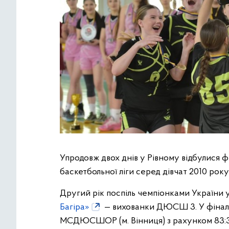
Упродовж двох днів у Рівному відбулися 
баскетбольної ліги серед дівчат 2010 рок
Другий рік поспіль чемпіонками України у 
Багіра»
— вихованки ДЮСШ 3. У фіналь
МСДЮСШОР (м. Вінниця) з рахунком 83:3