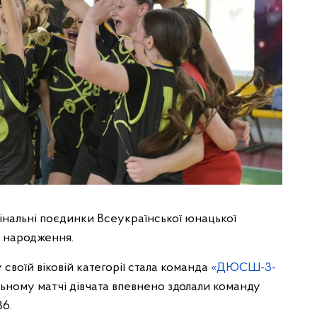
фінальні поєдинки Всеукраїнської юнацької
у народження.
своїй віковій категорії стала команда
«ДЮСШ-3-
ному матчі дівчата впевнено здолали команду
6.