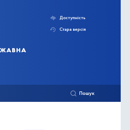
Доступність
Стара версія
ержавна
Пошук