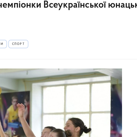
мпіонки Всеукраїнської юнацьк
РИ
СПОРТ