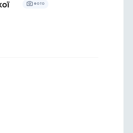
ої
ФОТО