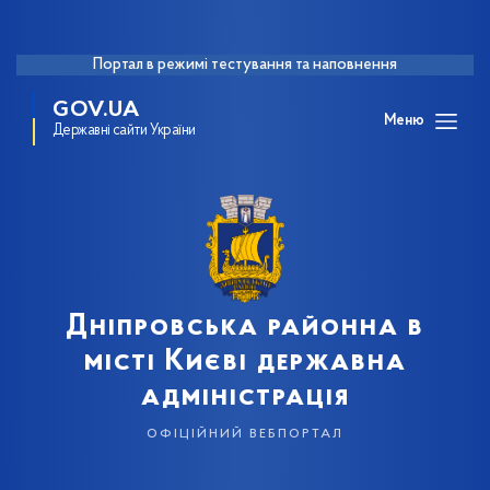
Портал в режимі тестування та наповнення
GOV.UA
Меню
Державні сайти України
Дніпровська районна в
місті Києві державна
адміністрація
офіційний вебпортал