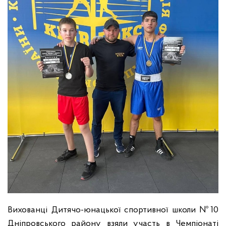
Вихованці Дитячо-юнацької спортивної школи №10
Дніпровського району взяли участь в Чемпіонаті