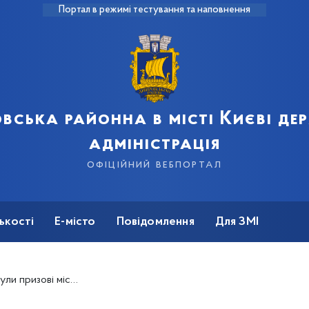
Портал в режимі тестування та наповнення
вська районна в місті Києві д
адміністрація
офіційний вебпортал
ькості
Е-місто
Повідомлення
Для ЗМІ
раїнському турнірі з дзюдо