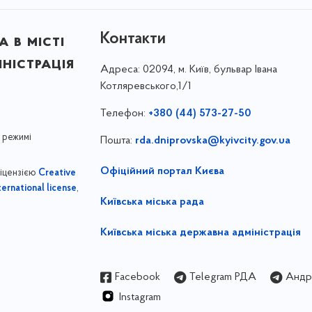
Контакти
 в місті
ністрація
Адреса:
02094, м. Київ, бульвар Івана
Котляревського,1/1
Телефон:
+380 (44) 573-27-50
 режимі
Пошта:
rda.dniprovska@kyivcity.gov.ua
Офіційний портал Києва
ліцензією
Creative
,
ernational license
Київська міська рада
Київська міська державна адміністрація
Facebook
Telegram РДА
Андрі
Instagram