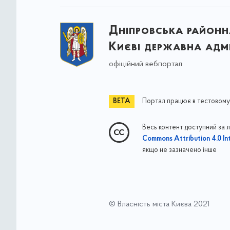
Дніпровська районна
Києві державна адмі
офіційний вебпортал
Портал працює в тестовому
Весь контент доступний за 
Commons Attribution 4.0 Int
якщо не зазначено інше
© Власність міста Києва 2021