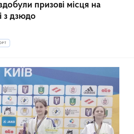
обули призові місця на
і з дзюдо
ОРТ