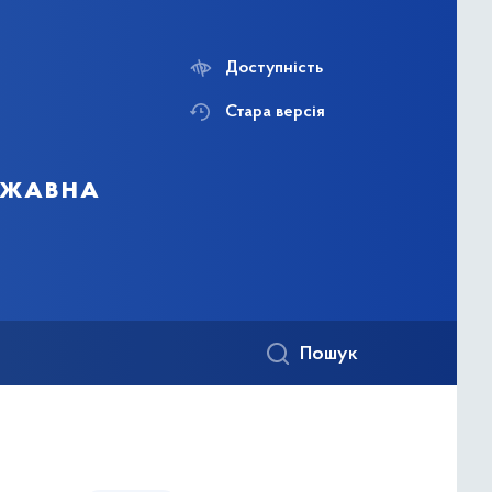
Доступність
Стара версія
ержавна
Пошук