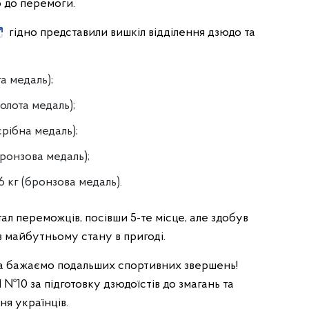
 до перемоги.
гідно представили вишкіл відділення дзюдо та
та медаль);
золота медаль);
(срібна медаль);
(бронзова медаль);
66 кг (бронзова медаль).
тал переможців, посівши 5-те місце, але здобув
в майбутньому стану в пригоді.
а бажаємо подальших спортивних звершень!
0 за підготовку дзюдоїстів до змагань та
я українців.