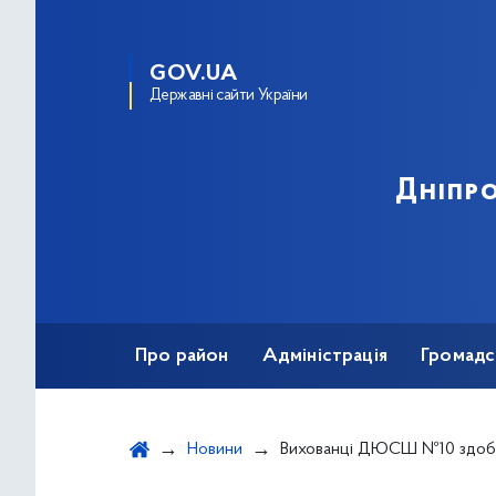
GOV.UA
Державні сайти України
Дніпро
Про район
Адміністрація
Громадс
Новини
Вихованці ДЮСШ №10 здобули призові місця на Всеук