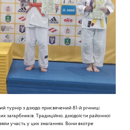
ий турнір з дзюдо присвячений 81-й річниці
их загарбників. Традиційно, дзюдоїсти районної
яли участь у цих змаганнях. Вони вкотре