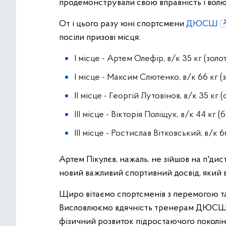
продемонстрували свою вправність і волю
От і цього разу юні спортсмени
ДЮСШ
посіли призові місця:
I місце - Артем Олефір, в/к 35 кг (золо
I місце - Максим Слютенко, в/к 66 кг (
II місце - Георгій Лутовінов, в/к 35 кг 
III місце - Вікторія Поліщук, в/к 44 кг 
III місце - Ростислав Вітковський, в/к 
Артем Пікулєв, нажаль, не зійшов на п'дис
новий важливий спортивний досвід, який 
Щиро вітаємо спортсменів з перемогою т
Висловлюємо вдячність тренерам ДЮСШ №1
фізичний розвиток підростаючого поколінн