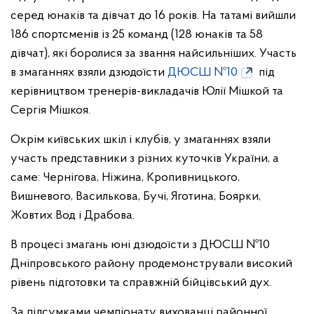
серед юнаків та дівчат до 16 років. На татамі вийшли
186 спортсменів із 25 команд (128 юнаків та 58
дівчат), які боролися за звання найсильніших. Участь
в змаганнях взяли дзюдоїсти
ДЮСШ №10
під
керівництвом тренерів-викладачів Юлії Мішкой та
Сергія Мішкоя.
Окрім київських шкіл і клубів, у змаганнях взяли
участь представники з різних куточків України, а
саме: Чернігова, Ніжина, Кропивницького,
Вишневого, Василькова, Бучі, Яготина, Боярки,
Жовтих Вод і Драбова.
В процесі змагань юні дзюдоїсти з ДЮСШ №10
Дніпровського району продемонстрували високий
рівень підготовки та справжній бійцівський дух.
За підсумками чемпіонату вихованці районної