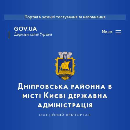
Портал в режимі тестування та наповнення
GOV.UA
Меню
Державні сайти України
Дніпровська районна в
місті Києві державна
адміністрація
офіційний вебпортал