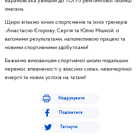
Барановська увійшли до ТОП-5 рейтингової таблиці
змагань.
Щиро вітаємо юних спортсменів та їхніх тренерів
-Анастасію Єгорову, Сергія та Юлію Мішкой, із
вагомими результатами, наполегливою працею та
новими спортивними здобутками!
Бажаємо вихованцям спортивної школи подальших
перемог, впевненості у власних силах, невичерпної
енергії та нових успіхів на татамі!
Надрукувати
Поділитися
Твітнути