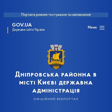
Портал в режимі тестування та наповнення
GOV.UA
Меню
Державні сайти України
Дніпровська районна в
місті Києві державна
адміністрація
офіційний вебпортал