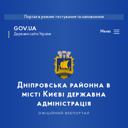
Портал в режимі тестування та наповнення
GOV.UA
Меню
Державні сайти України
Дніпровська районна в
місті Києві державна
адміністрація
офіційний вебпортал