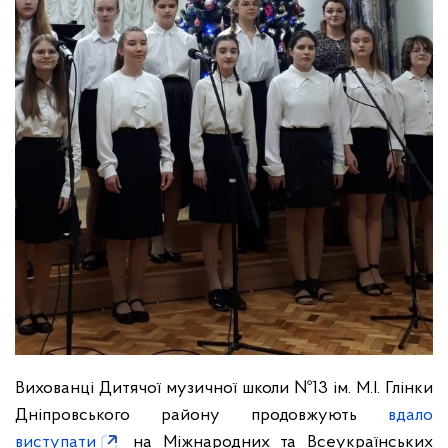
Вихованці Дитячої музичної школи №13 ім. М.І. Глінки
Дніпровського району продовжують
вдало
виступати
на Міжнародних та Всеукраїнських