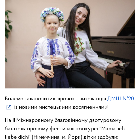
Вітаємо талановитих зірочок - вихованців
ДМШ №20
із новими мистецькими досягненнями!
На II Міжнародному благодійному двотуровому
багатожанровому фестивалі-конкурсі “Mama, ich
liebe dich!” (Німеччина, м. Йорк) дітки здобули: