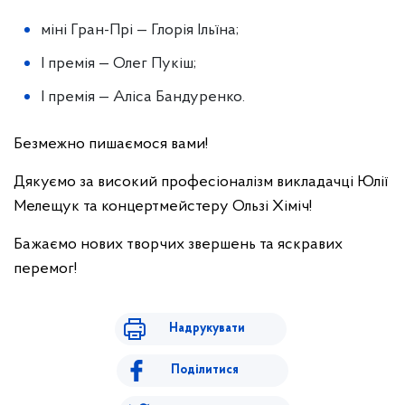
міні Гран-Прі — Глорія Ільїна;
І премія — Олег Пукіш;
І премія — Аліса Бандуренко.
Безмежно пишаємося вами!
Дякуємо за високий професіоналізм викладачці Юлії
Мелещук та концертмейстеру Ользі Хіміч!
Бажаємо нових творчих звершень та яскравих
перемог!
Надрукувати
Поділитися