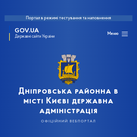
Портал в режимі тестування та наповнення
GOV.UA
Меню
Державні сайти України
Дніпровська районна в
місті Києві державна
адміністрація
офіційний вебпортал