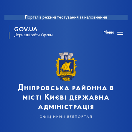
Портал в режимі тестування та наповнення
GOV.UA
Меню
Державні сайти України
Дніпровська районна в
місті Києві державна
адміністрація
офіційний вебпортал