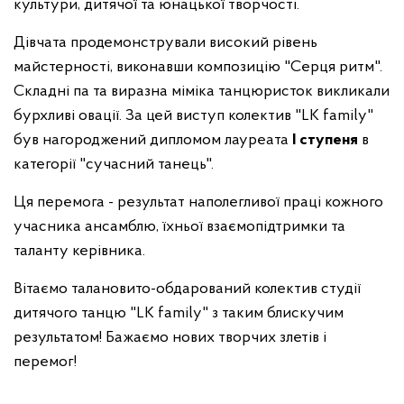
культури, дитячої та юнацької творчості.
Дівчата продемонстрували високий рівень
майстерності, виконавши композицію "Серця ритм".
Складні па та виразна міміка танцюристок викликали
бурхливі овації. За цей виступ колектив "LK family"
був нагороджений дипломом лауреата
І ступеня
в
категорії "сучасний танець".
Ця перемога - результат наполегливої праці кожного
учасника ансамблю, їхньої взаємопідтримки та
таланту керівника.
Вітаємо талановито-обдарований колектив студії
дитячого танцю "LK family" з таким блискучим
результатом! Бажаємо нових творчих злетів і
перемог!