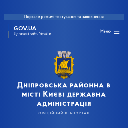
Портал в режимі тестування та наповнення
GOV.UA
Меню
Державні сайти України
Дніпровська районна в
місті Києві державна
адміністрація
офіційний вебпортал