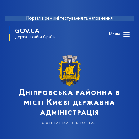
Портал в режимі тестування та наповнення
GOV.UA
Меню
Державні сайти України
Дніпровська районна в
місті Києві державна
адміністрація
офіційний вебпортал