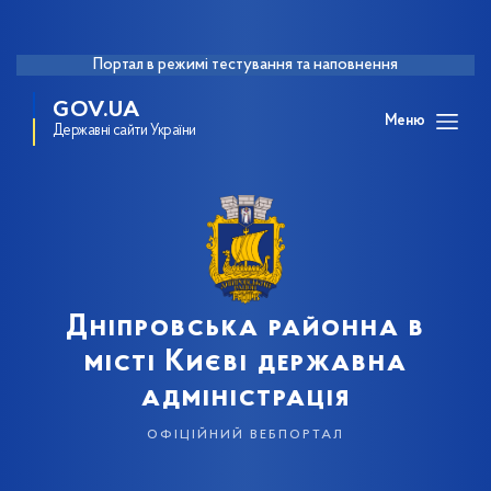
Портал в режимі тестування та наповнення
GOV.UA
Меню
Державні сайти України
Дніпровська районна в
місті Києві державна
адміністрація
офіційний вебпортал