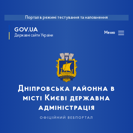
Портал в режимі тестування та наповнення
GOV.UA
Меню
Державні сайти України
Дніпровська районна в
місті Києві державна
адміністрація
офіційний вебпортал