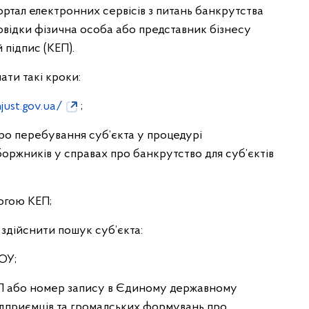
ртал електронних сервісів з питань банкрутства
відки фізична особа або представник бізнесу
 підпис (КЕП).
ти такі кроки:
just.gov.ua/
;
про перебування суб’єкта у процедурі
оржників у справах про банкрутство для суб’єктів
могою КЕП;
 здійснити пошук суб’єкта:
ОУ;
ПП або номер запису в Єдиному державному
ідприємців та громадських формувань про