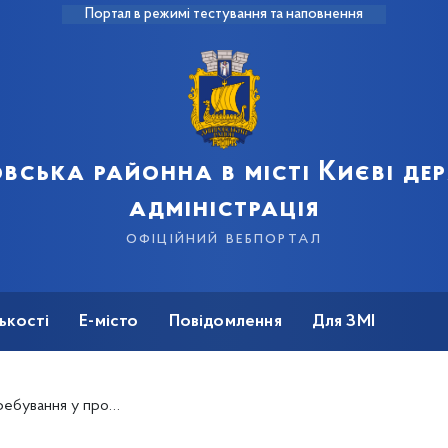
Портал в режимі тестування та наповнення
вська районна в місті Києві д
адміністрація
офіційний вебпортал
ькості
Е-місто
Повідомлення
Для ЗМІ
едурі банкрутства онлайн?