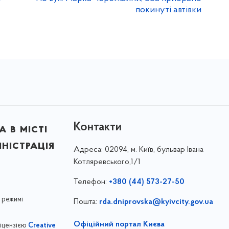
покинуті автівки
Контакти
 в місті
ністрація
Адреса:
02094, м. Київ, бульвар Івана
Котляревського,1/1
Телефон:
+380 (44) 573-27-50
 режимі
Пошта:
rda.dniprovska@kyivcity.gov.ua
Офіційний портал Києва
ліцензією
Creative