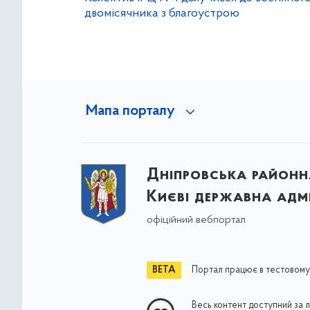
двомісячника з благоустрою
Мапа порталу
Дніпровська районна
Києві державна адмі
офіційний вебпортал
Портал працює в тестовому
Весь контент доступний за 