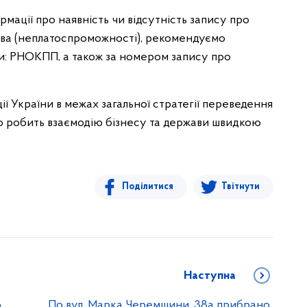
ормації про наявність чи відсутність запису про
ва (неплатоспроможності), рекомендуємо
: РНОКПП, а також за номером запису про
ї України в межах загальної стратегії переведення
 робить взаємодію бізнесу та держави швидкою
Поділитися
Твітнути
Наступна
о
По вул. Марка Черемшини, 38а прибрано