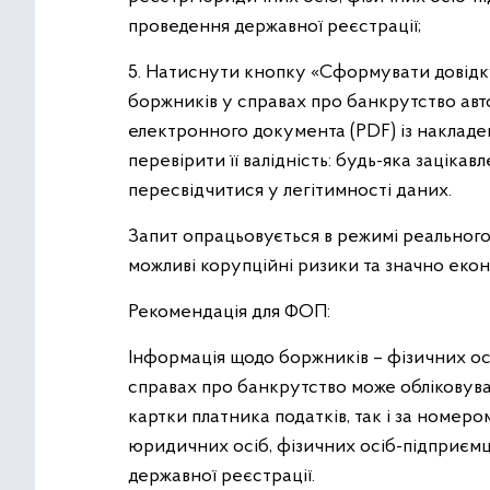
проведення державної реєстрації;
5. Натиснути кнопку «Сформувати довідк
боржників у справах про банкрутство ав
електронного документа (PDF) із наклад
перевірити її валідність: будь-яка заціка
пересвідчитися у легітимності даних.
Запит опрацьовується в режимі реального
можливі корупційні ризики та значно екон
Рекомендація для ФОП:
Інформація щодо боржників – фізичних ос
справах про банкрутство може обліковува
картки платника податків, так і за номе
юридичних осіб, фізичних осіб-підприєм
державної реєстрації.