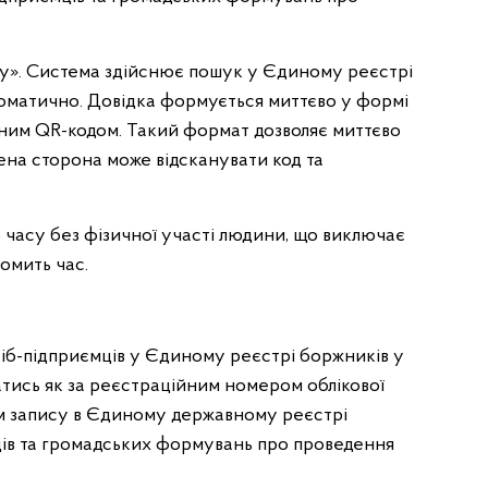
у». Система здійснює пошук у Єдиному реєстрі
томатично. Довідка формується миттєво у формі
еним QR-кодом. Такий формат дозволяє миттєво
влена сторона може відсканувати код та
 часу без фізичної участі людини, що виключає
омить час.
іб-підприємців у Єдиному реєстрі боржників у
тись як за реєстраційним номером облікової
ром запису в Єдиному державному реєстрі
ців та громадських формувань про проведення