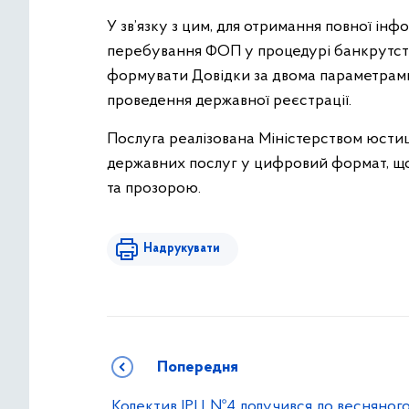
У зв’язку з цим, для отримання повної інф
перебування ФОП у процедурі банкрутст
формувати Довідки за двома параметрами
проведення державної реєстрації.
Послуга реалізована Міністерством юстиці
державних послуг у цифровий формат, що
та прозорою.
Надрукувати
Попередня
Колектив ІРЦ №4 долучився до весняног