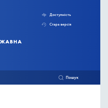
Доступність
Стара версія
ержавна
Пошук