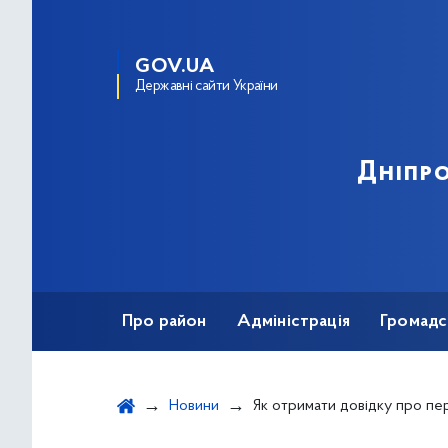
GOV.UA
Державні сайти України
Дніпро
Про район
Адміністрація
Громадс
Новини
Як отримати довідку про перебування у проц