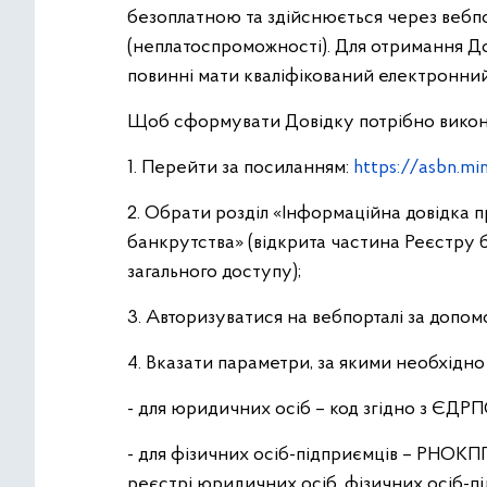
безоплатною та здійснюється через вебпо
(неплатоспроможності). Для отримання До
повинні мати кваліфікований електронний
Щоб сформувати Довідку потрібно викона
1. Перейти за посиланням:
https://asbn.min
2. Обрати розділ «Інформаційна довідка 
банкрутства» (відкрита частина Реєстру б
загального доступу);
3. Авторизуватися на вебпорталі за допо
4. Вказати параметри, за якими необхідно
- для юридичних осіб – код згідно з ЄДРП
- для фізичних осіб-підприємців – РНОК
реєстрі юридичних осіб, фізичних осіб-п