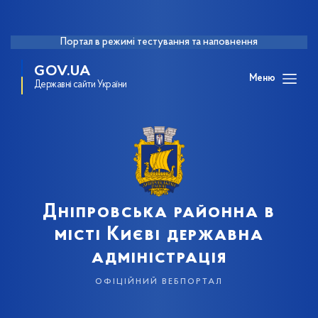
Портал в режимі тестування та наповнення
GOV.UA
Меню
Державні сайти України
Дніпровська районна в
місті Києві державна
адміністрація
офіційний вебпортал