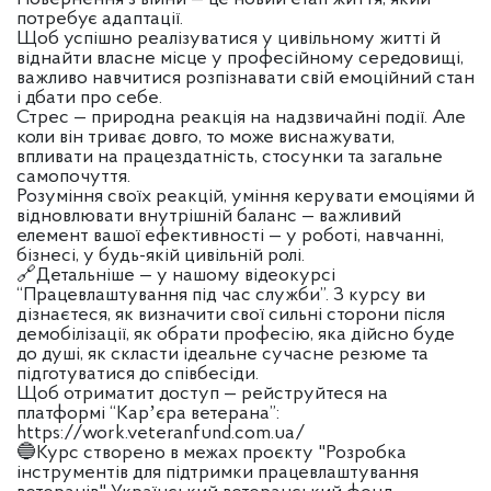
потребує адаптації.
Щоб успішно реалізуватися у цивільному житті й
віднайти власне місце у професійному середовищі,
важливо навчитися розпізнавати свій емоційний стан
і дбати про себе.
Стрес — природна реакція на надзвичайні події. Але
коли він триває довго, то може виснажувати,
впливати на працездатність, стосунки та загальне
самопочуття.
Розуміння своїх реакцій, уміння керувати емоціями й
відновлювати внутрішній баланс — важливий
елемент вашої ефективності — у роботі, навчанні,
бізнесі, у будь-якій цивільній ролі.
🔗Детальніше — у нашому відеокурсі
“Працевлаштування під час служби”. З курсу ви
дізнаєтеся, як визначити свої сильні сторони після
демобілізації, як обрати професію, яка дійсно буде
до душі, як скласти ідеальне сучасне резюме та
підготуватися до співбесіди.
Щоб отриматит доступ — рейструйтеся на
платформі “Карʼєра ветерана”:
https://work.veteranfund.com.ua/
🔵Курс створено в межах проєкту "Розробка
інструментів для підтримки працевлаштування