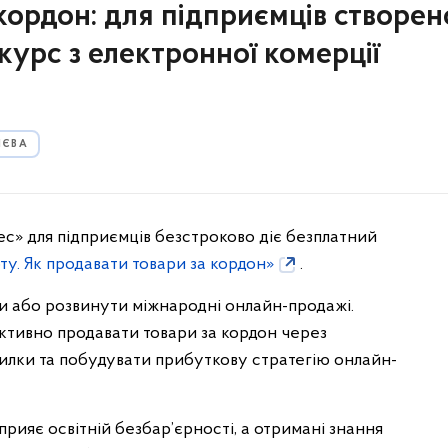
кордон: для підприємців створен
курс з електронної комерції
ИЄВА
ес» для підприємців безстроково діє безплатний
у. Як продавати товари за кордон»
.
ти або розвинути міжнародні онлайн-продажі.
ективно продавати товари за кордон через
милки та побудувати прибуткову стратегію онлайн-
ияє освітній безбар’єрності, а отримані знання