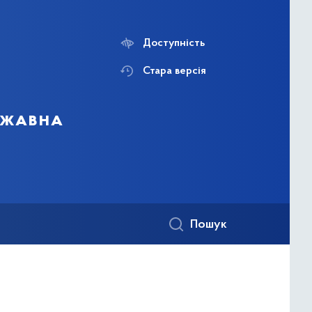
Доступність
Стара версія
ержавна
Пошук