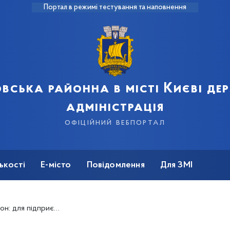
Портал в режимі тестування та наповнення
вська районна в місті Києві д
адміністрація
офіційний вебпортал
ькості
Е-місто
Повідомлення
Для ЗМІ
авчальний курс з електронної комерції