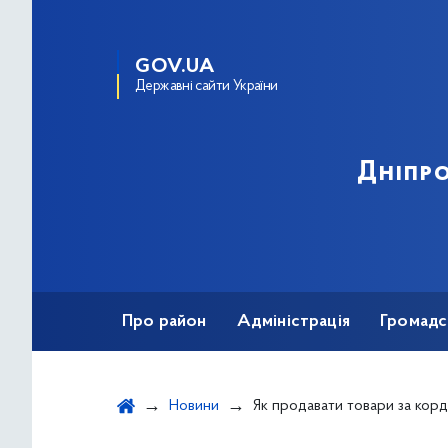
GOV.UA
Державні сайти України
Дніпро
Про район
Адміністрація
Громадс
Новини
Як продавати товари за кордон: для підприємців створено безплатний н