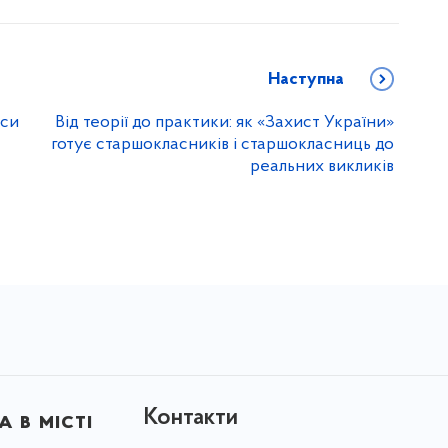
Наступна
рси
Від теорії до практики: як «Захист України»
готує старшокласників і старшокласниць до
реальних викликів
Контакти
 в місті