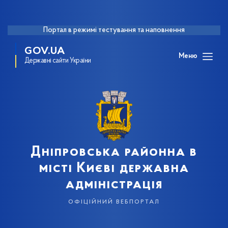
Портал в режимі тестування та наповнення
GOV.UA
Меню
Державні сайти України
Дніпровська районна в
місті Києві державна
адміністрація
офіційний вебпортал