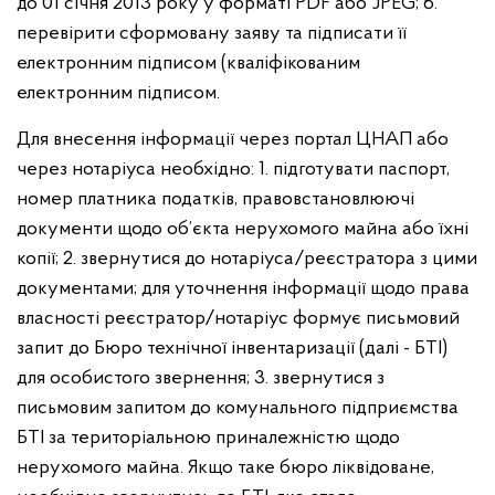
до 01 січня 2013 року у форматі PDF або JPEG;
6.
перевірити сформовану заяву та підписати її
електронним підписом (кваліфікованим
електронним підписом.
Для внесення інформації через портал ЦНАП або
через нотаріуса необхідно:
1. підготувати паспорт,
номер платника податків, правовстановлюючі
документи щодо об’єкта нерухомого майна або їхні
копії;
2. звернутися до нотаріуса/реєстратора з цими
документами;
для уточнення інформації щодо права
власності реєстратор/нотаріус формує письмовий
запит до Бюро технічної інвентаризації (далі - БТІ)
для особистого звернення;
3. звернутися з
письмовим запитом до комунального підприємства
БТІ за територіальною приналежністю щодо
нерухомого майна. Якщо таке бюро ліквідоване,