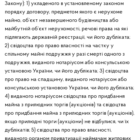
Закону):
1) укладеного в установленому законом
порядку договору, предметом якого є нерухоме
майно, об’єкт незавершеного будівництва або
майбутній об’єкт нерухомості, речові права на які
підлягають державній реєстрації, чи його дубліката;
2) свідоцтва про право власності на частку у
спільному майні подружжя у разі смерті одного з
подружжя, виданого нотаріусом або консульською
установою України, чи його дубліката;
3) свідоцтва
про право на спадщину, виданого нотаріусом або
консульською установою України, чи його дубліката;
4) виданого нотаріусом свідоцтва про придбання
майна з прилюдних торгів (аукціонів) та свідоцтва
про придбання майна з прилюдних торгів (аукціонів),
якщо прилюдні торги (аукціони) не відбулися, чи їх
дублікатів; 5) свідоцтва про право власності,
виданого органом приватизації наймачам житлових