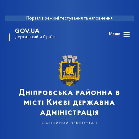
Портал в режимі тестування та наповнення
GOV.UA
Меню
Державні сайти України
Дніпровська районна в
місті Києві державна
адміністрація
офіційний вебпортал