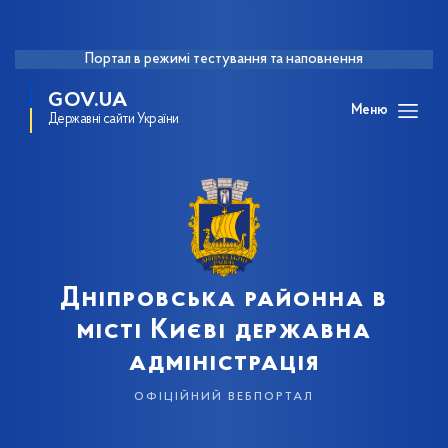
Портал в режимі тестування та наповнення
GOV.UA
Меню
Державні сайти України
Дніпровська районна в
місті Києві державна
адміністрація
офіційний вебпортал