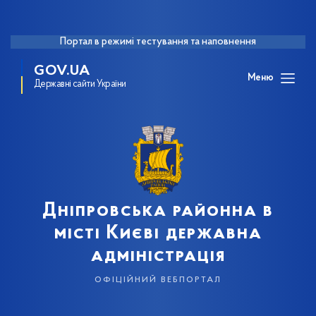
Портал в режимі тестування та наповнення
GOV.UA
Меню
Державні сайти України
Дніпровська районна в
місті Києві державна
адміністрація
офіційний вебпортал