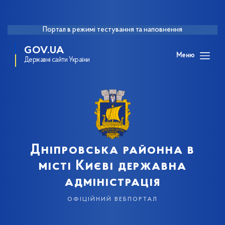
Портал в режимі тестування та наповнення
GOV.UA
Меню
Державні сайти України
Дніпровська районна в
місті Києві державна
адміністрація
офіційний вебпортал