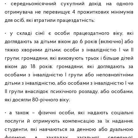
• середньомісячний сукупний дохід на одного
отримувача не перевищує 4 прожиткових мінімумів
для осіб, які втратили працездатність;
• у складі сім’ї є особи працездатного віку, які
доглядають за дітьми віком до 6 років (включно) або
тяжко хворими дітьми; особи з інвалідністю I чи II
групи; громадяни, які виховують трьох і більше дітей
віком до 18 років; громадяни, які доглядають за
особами з інвалідністю I групи або неповнолітніми
дітьми з інвалідністю, або особами з інвалідністю I чи
II групи внаслідок психічного розладу, або особами,
які досягли 80-річного віку;
• а також – фізичні особи, які надають соціальні
послуги й отримують компенсацію за їх надання;
студенти, які навчаються за денною або дуальною
формою в закладах загальної середньої,