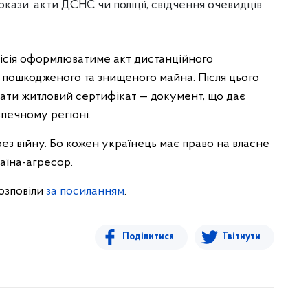
окази: акти ДСНС чи поліції, свідчення очевидців
місія оформлюватиме акт дистанційного
 пошкодженого та знищеного майна. Після цього
ати житловий сертифікат — документ, що дає
печному регіоні.
рез війну. Бо кожен українець має право на власне
аїна-агресор.
озповіли
за посиланням
.
Поділитися
Твітнути