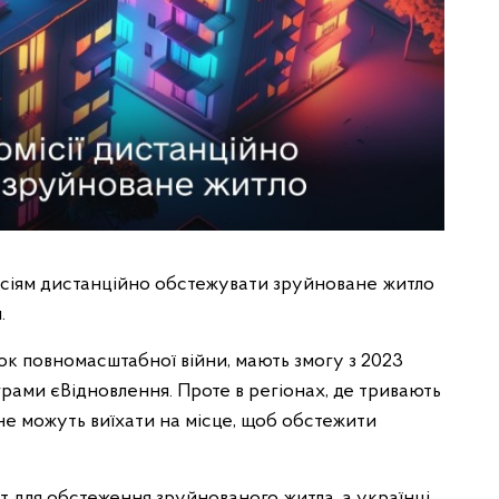
місіям дистанційно обстежувати зруйноване житло
.
ок повномасштабної війни, мають змогу з 2023
ами єВідновлення. Проте в регіонах, де тривають
ї не можуть виїхати на місце, щоб обстежити
т для обстеження зруйнованого житла, а українці,