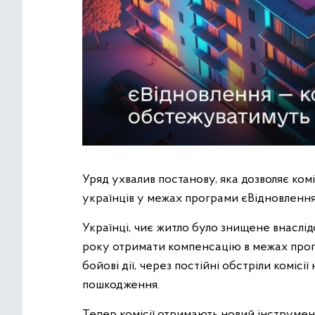
Уряд ухвалив постанову, яка дозволяє ко
українців у межах програми єВідновлення
Українці, чиє житло було знищене внаслід
року отримати компенсацію в межах прогр
бойові дії, через постійні обстріли комісі
пошкодження.
Тепер комісії отримають новий інструмен