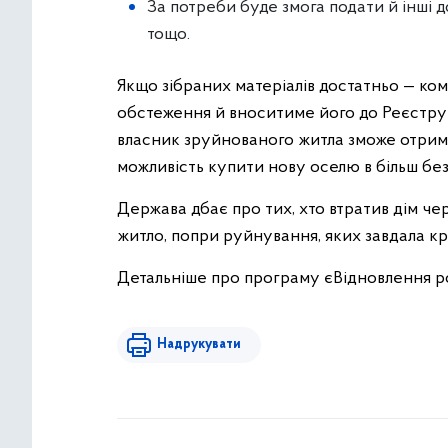
За потреби буде змога подати й інші д
тощо.
Якщо зібраних матеріалів достатньо — ко
обстеження й вноситиме його до Реєстру
власник зруйнованого житла зможе отрим
можливість купити нову оселю в більш без
Держава дбає про тих, хто втратив дім че
житло, попри руйнування, яких завдала кр
Детальніше про програму єВідновлення р
Надрукувати