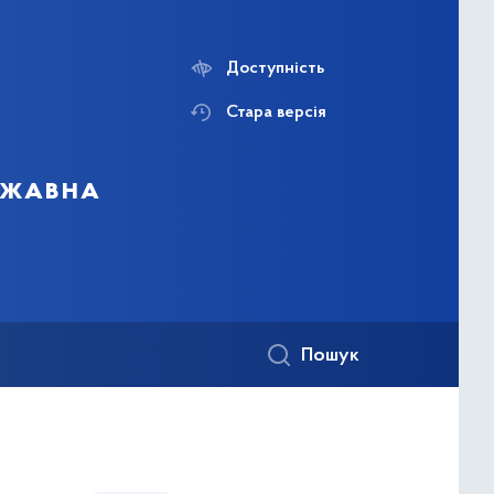
Доступність
Стара версія
ержавна
Пошук