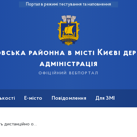
Портал в режимі тестування та наповнення
вська районна в місті Києві д
адміністрація
офіційний вебпортал
ькості
Е-місто
Повідомлення
Для ЗМІ
стежувати зруйноване житло