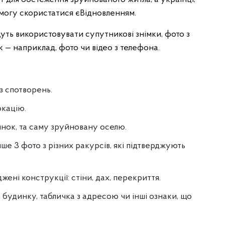
змогу скористатися єВідновленням.
уть використовувати супутникові знімки, фото з
к — наприклад, фото чи відео з телефона.
з спотворень.
окацію.
инок, та саму зруйновану оселю.
ше 3 фото з різних ракурсів, які підтверджують
ені конструкції: стіни, дах, перекриття.
будинку, табличка з адресою чи інші ознаки, що