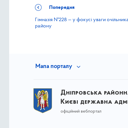
Попередня
Гімназія №228 — у фокусі уваги очільник
району
Мапа порталу
Дніпровська районна
Києві державна адмі
офіційний вебпортал