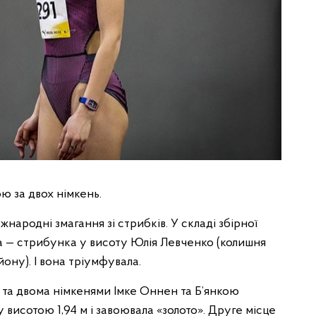
ю за двох німкень.
народні змагання зі стрибків. У складі збірної
а — стрибунка у висоту Юлія Левченко (колишня
у). І вона тріумфувала.
та двома німкенями Імке Оннен та Б’янкою
у висотою 1,94 м і завоювала «золото». Друге місце