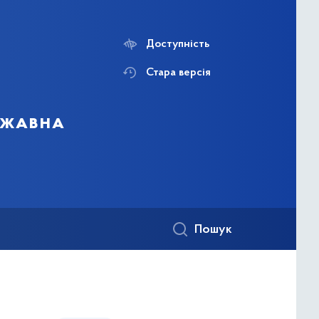
Доступність
Стара версія
ержавна
Пошук