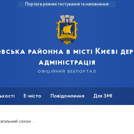
Портал в режимі тестування та наповнення
вська районна в місті Києві д
адміністрація
офіційний вебпортал
ькості
Е-місто
Повідомлення
Для ЗМІ
ремогою на турнірі в Німеччині