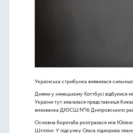
Українська стрибунка виявилася сильнішо
Днями у німецькому Коттбусі відбулися між
України тут змагалася представниця Києв
вихованка ДЮСШ №16 Дніпровського район
Основна боротьба розігралася між Юлією 
Штіглінг. У підсумку Ольга підкорила план