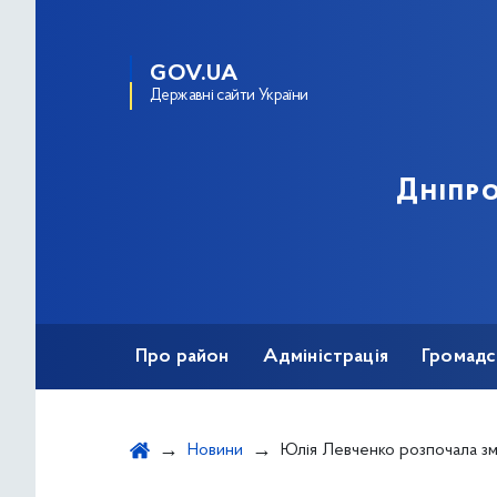
GOV.UA
Державні сайти України
Дніпро
Про район
Адміністрація
Громадс
Новини
Юлія Левченко розпочала змагальний сезон ефектною пе