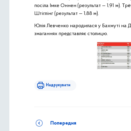
посіла Імке Оннен (результат — 1,91 м). Тр
Штіглінг (результат — 1,88 м).
Юлія Левченко народилася у Бахмуті на До
змаганнях представляє столицю.
Надрукувати
Попередня