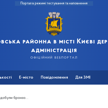
Портал в режимі тестування та наповнення
вська районна в місті Києві д
адміністрація
офіційний вебпортал
ькості
Е-місто
Повідомлення
Для ЗМІ
нському турнірі "Перлина Поділля"