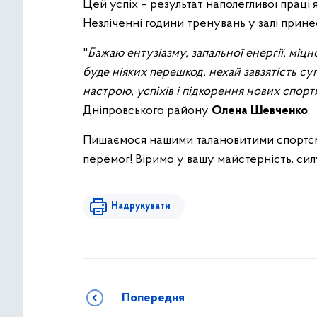
Цей успіх – результат наполегливої праці я
Незліченні години тренувань у залі прине
"
Бажаю ентузіазму, запальної енергії, міц
буде ніяких перешкод, нехай завзятість 
настрою, успіхів і підкорення нових спорт
Дніпровського району
Олена Шевченко
.
Пишаємося нашими талановитими спортс
перемог! Віримо у вашу майстерність, силу
Надрукувати
Попередня