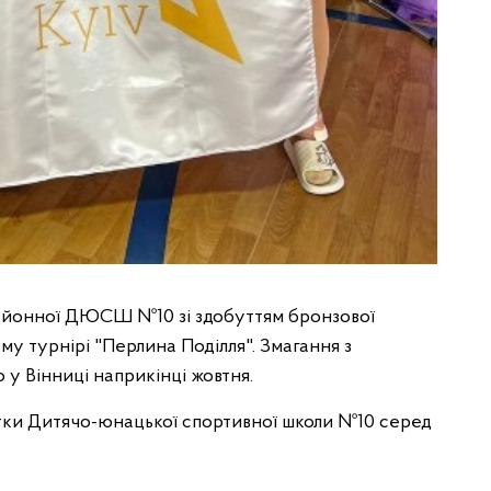
айонної ДЮСШ №10 зі здобуттям бронзової
му турнірі "Перлина Поділля". Змагання з
 у Вінниці наприкінці жовтня.
стки Дитячо-юнацької спортивної школи №10 серед