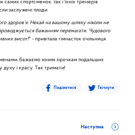
к самих спортсменок, так і їхніх тренерів.
сли заслужені плоди.
ного здоров’я. Нехай на вашому шляху ніколи не
супроводжується бажанням перемагати. Чудового
ивних висот!
" - привітала гімнасток очільниця
менами, бажаємо юним зірочкам подальших
 духу і красу. Так тримати!
Поділитися
Твітнути
Наступна