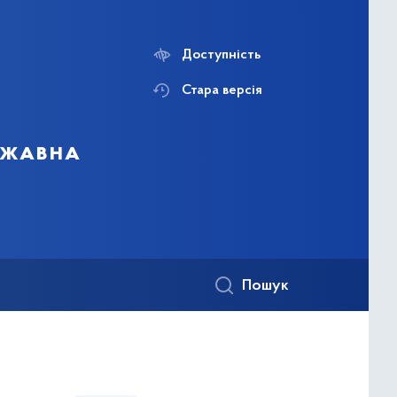
Доступність
Стара версія
ержавна
Пошук