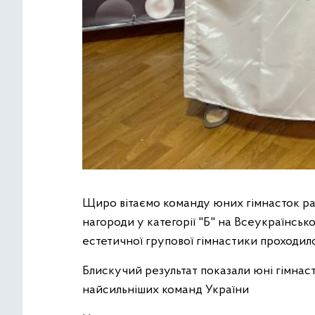
Щиро вітаємо команду юних гімнасток р
нагороди у категорії "Б" на Всеукраїнсько
естетичної групової гімнастики проходило
Блискучий результат показали юні гімна
найсильніших команд України