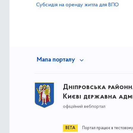
Субсидія на оренду житла для ВПО
Мапа порталу
Дніпровська районна
Києві державна адмі
офіційний вебпортал
Портал працює в тестовому