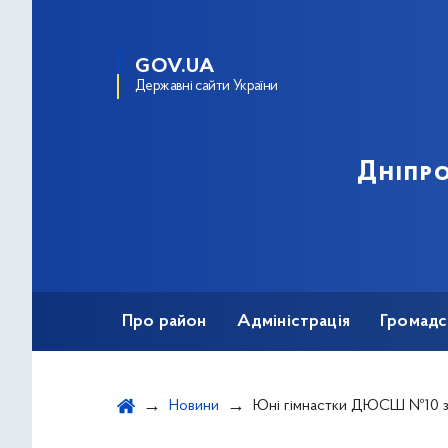
GOV.UA
Державні сайти України
Дніпро
Про район
Адміністрація
Громадс
Новини
Юні гімнастки ДЮСШ №10 здобули бронзову нагороду на Всеукраї