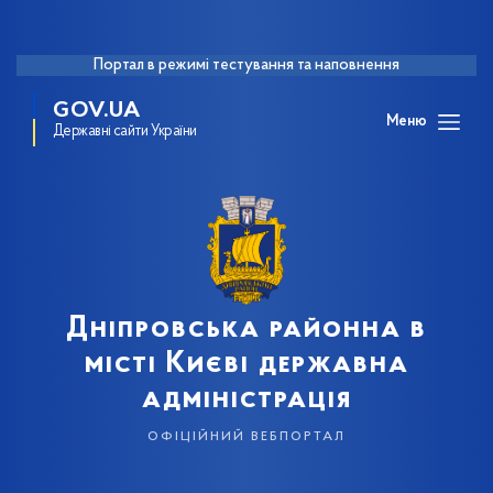
Портал в режимі тестування та наповнення
GOV.UA
Меню
Державні сайти України
Дніпровська районна в
місті Києві державна
адміністрація
офіційний вебпортал